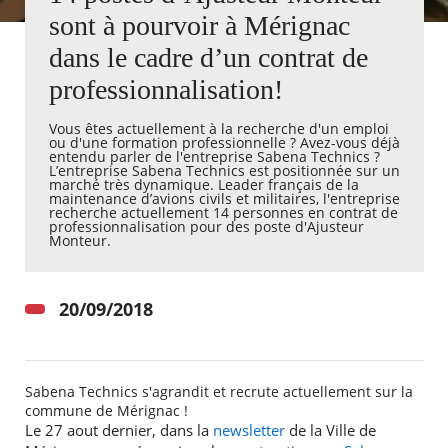
sont à pourvoir à Mérignac
Agenda
dans le cadre d’un contrat de
Actualités
professionnalisation!
FAQ
Kiosque
Espace de services en ligne
​Vous êtes actuellement à la recherche d'un emploi
ou d'une formation professionnelle ? Avez-vous déjà
entendu parler de l'entreprise Sabena Technics ?
L’entreprise Sabena Technics est positionnée sur un
Facebook
X
Instagram
Youtube
Linkedin
Les
marché très dynamique. Leader français de la
dernièr
maintenance d’avions civils et militaires, l'entreprise
alertes
recherche actuellement 14 personnes en contrat de
professionnalisation pour des poste d'Ajusteur
Eco
Monteur.
Watt
20/09/2018
Sabena Technics s'agrandit et recrute actuellement sur la
commune de Mérignac !
Le 27 aout dernier, dans la
newsletter
de la Ville de