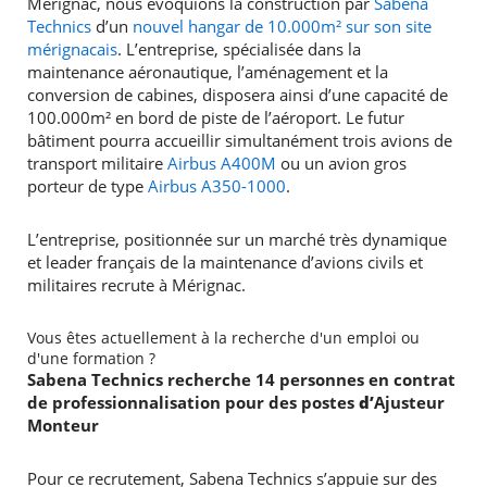
Mérignac, nous évoquions la construction par
Sabena
Technics
d’un
nouvel hangar de 10.000m² sur son site
mérignacais
. L’entreprise, spécialisée dans la
RECHERCHER ...
maintenance aéronautique, l’aménagement et la
conversion de cabines, disposera ainsi d’une capacité de
100.000m² en bord de piste de l’aéroport. Le futur
bâtiment pourra accueillir simultanément trois avions de
transport militaire
Airbus A400M
ou un avion gros
porteur de type
Airbus A350-1000
.
L’entreprise, positionnée sur un marché très dynamique
et leader français de la maintenance d’avions civils et
militaires recrute à Mérignac.
Vous êtes actuellement à la recherche d'un emploi ou
d'une formation ?
Sabena Technics recherche
14 personnes en contrat
de professionnalisation pour des postes
d’
Ajusteur
Monteur
Pour ce recrutement, Sabena Technics s’appuie sur des