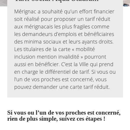
Mérignac a souhaité qu’un effort financier
Agenda
soit réalisé pour proposer un tarif réduit
Actualités
FAQ
aux mérignacais les plus fragiles comme
Kiosque
les demandeurs d’emplois et bénéficiaires
Espace de services en ligne
des minima sociaux et leurs ayants droits.
Les titulaires de la carte « mobilité
Facebook
X
Instagram
Youtube
Linkedin
Les
dernièr
inclusion mention invalidité » pourront
alertes
aussi en bénéficier. C’est la Ville qui prend
Eco
en charge le différentiel de tarif. Si vous ou
Watt
l'un de vos proches est concerné, vous
pouvez demander une carte tarif réduit.
Si vous ou l’un de vos proches est concerné,
rien de plus simple, suivez ces étapes !