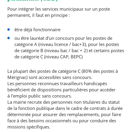
Pour intégrer les services municipaux sur un poste
Agenda
permanent, il faut en principe :
Actualités
FAQ
être déjà fonctionnaire
Kiosque
Espace de services en ligne
ou être lauréat d'un concours pour les postes de
catégorie A (niveau licence / bac+3), pour les postes
de catégorie B (niveau bac / bac + 2) et certains postes
Facebook
X
Instagram
Youtube
Linkedin
Les
de catégorie C (niveau CAP, BEPC)
dernièr
alertes
Eco
La plupart des postes de catégorie C (80% des postes à
Watt
Mérignac) sont accessibles sans concours.
Les personnes reconnues travailleurs handicapés
bénéficient de dispositions particulières pour accéder
à l'emploi public sans concours.
La mairie recrute des personnes non titulaires du statut
de la fonction publique dans le cadre de contrats à durée
déterminée pour assurer des remplacements, pour faire
face à des besoins occasionnels ou pour conduire des
missions spécifiques.