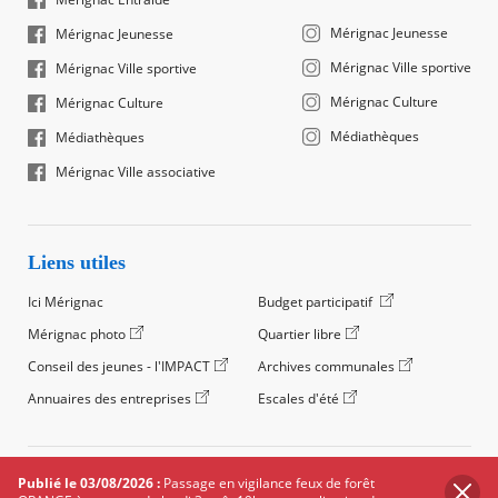
Mérignac Jeunesse
Mérignac Jeunesse
Mérignac Ville sportive
Mérignac Ville sportive
Mérignac Culture
Mérignac Culture
Médiathèques
Médiathèques
Mérignac Ville associative
Liens utiles
Ici Mérignac
Budget participatif
Mérignac photo
Quartier libre
Conseil des jeunes - l'IMPACT
Archives communales
Annuaires des entreprises
Escales d'été
©2024 Ville de Mérignac, Tous droits réservés
Publié le 03/08/2026 :
Passage en vigilance feux de forêt