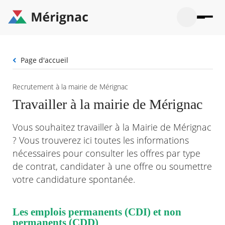
Aller
au
contenu
principal
Ouvrir
Ouvrir
Menu
Merignac
la
le
La mairie
principal
-
recherche
menu
page
Fil
Page d'accueil
Ouvrir
d'accueil
Mon quotidien
d'Ariane
le
sous-
Ouvrir
Recrutement à la mairie de Mérignac
menu
Participation citoyenne
le
La
Travailler à la mairie de Mérignac
sous-
mairie
Ouvrir
menu
Que faire à Mérignac ?
le
Mon
Vous souhaitez travailler à la Mairie de Mérignac
sous-
quotid
Ouvrir
menu
Mes démarches
? Vous trouverez ici toutes les informations
le
Partic
sous-
nécessaires pour consulter les offres par type
citoye
Ouvrir
menu
Mon Profil
le
de contrat, candidater à une offre ou soumettre
Que
sous-
faire
Ouvrir
votre candidature spontanée.
menu
à
le
Mes
Mérig
sous-
démar
?
menu
Les emplois permanents (CDI) et non
21°
Mon
Moyen
permanents (CDD)
Profil