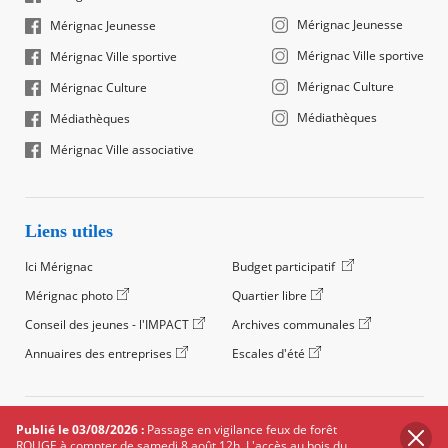
Mérignac Jeunesse
Mérignac Jeunesse
Mérignac Ville sportive
Mérignac Ville sportive
Mérignac Culture
Mérignac Culture
Médiathèques
Médiathèques
Mérignac Ville associative
Liens utiles
Ici Mérignac
Budget participatif
Mérignac photo
Quartier libre
Conseil des jeunes - l'IMPACT
Archives communales
Annuaires des entreprises
Escales d'été
©2024 Ville de Mérignac, Tous droits réservés
Publié le 03/08/2026 :
Passage en vigilance feux de forêt
ROUGE à compter de samedi 8 août 12h. L'accès au bois du