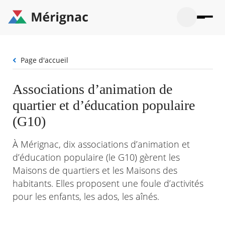
Aller
au
contenu
principal
Ouvrir
Ouvrir
Menu
Merignac
la
le
La mairie
principal
-
recherche
menu
page
Fil
Page d'accueil
Ouvrir
d'accueil
Mon quotidien
d'Ariane
le
sous-
Ouvrir
Associations d’animation de
menu
Participation citoyenne
le
La
quartier et d’éducation populaire
sous-
mairie
Ouvrir
menu
Que faire à Mérignac ?
le
(G10)
Mon
sous-
quotid
Ouvrir
menu
Mes démarches
le
À Mérignac, dix associations d’animation et
Partic
sous-
citoye
Ouvrir
d’éducation populaire (le G10) gèrent les
menu
Mon Profil
le
Que
Maisons de quartiers et les Maisons des
sous-
faire
Ouvrir
menu
habitants. Elles proposent une foule d’activités
à
le
Mes
Mérig
sous-
pour les enfants, les ados, les aînés.
démar
?
menu
23°
Mon
Moyen
Profil