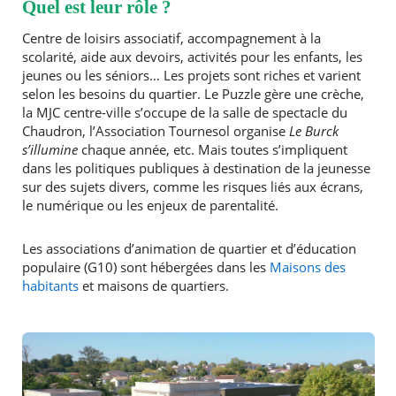
Quel est leur rôle ?
Centre de loisirs associatif, accompagnement à la
Agenda
scolarité, aide aux devoirs, activités pour les enfants, les
Actualités
jeunes ou les séniors… Les projets sont riches et varient
FAQ
Kiosque
selon les besoins du quartier. Le Puzzle gère une crèche,
Espace de services en ligne
la MJC centre-ville s’occupe de la salle de spectacle du
Chaudron, l’Association Tournesol organise
Le Burck
s’illumine
chaque année, etc. Mais toutes s’impliquent
Facebook
X
Instagram
Youtube
Linkedin
Les
dans les politiques publiques à destination de la jeunesse
dernièr
sur des sujets divers, comme les risques liés aux écrans,
alertes
Eco
le numérique ou les enjeux de parentalité.
Watt
Les associations d’animation de quartier et d’éducation
populaire (G10) sont hébergées dans les
Maisons des
habitants
et maisons de quartiers.