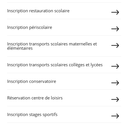
Inscription restauration scolaire
Agenda
Actualités
FAQ
Inscription périscolaire
Kiosque
Espace de services en ligne
Inscription transports scolaires maternelles et
élémentaires
Facebook
X
Instagram
Youtube
Linkedin
Les
dernièr
alertes
Inscription transports scolaires collèges et lycées
Eco
Watt
RECHERCHER ...
Inscription conservatoire
Réservation centre de loisirs
Inscription stages sportifs