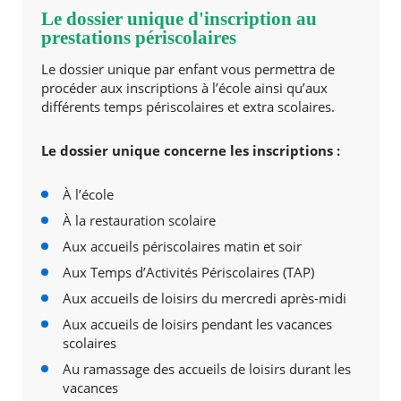
Le dossier unique d'inscription au
prestations périscolaires
Agenda
Actualités
Le dossier unique par enfant vous permettra de
FAQ
procéder aux inscriptions à l’école ainsi qu’aux
Kiosque
différents temps périscolaires et extra scolaires.
Espace de services en ligne
Le dossier unique concerne les inscriptions :
Facebook
X
Instagram
Youtube
Linkedin
Les
dernièr
alertes
À l’école
Eco
À la restauration scolaire
Watt
Aux accueils périscolaires matin et soir
Aux Temps d’Activités Périscolaires (TAP)
Aux accueils de loisirs du mercredi après-midi
Aux accueils de loisirs pendant les vacances
scolaires
Au ramassage des accueils de loisirs durant les
vacances