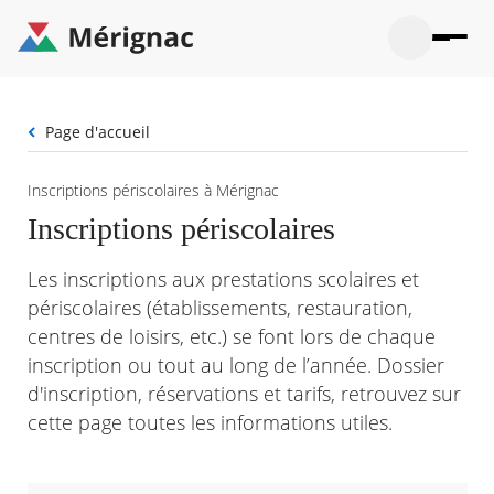
Aller
au
contenu
principal
Ouvrir
Ouvrir
Menu
Merignac
la
le
La mairie
principal
-
recherche
menu
page
Fil
Page d'accueil
Ouvrir
d'accueil
Mon quotidien
d'Ariane
le
sous-
Ouvrir
Inscriptions périscolaires à Mérignac
menu
Participation citoyenne
le
La
Inscriptions périscolaires
sous-
mairie
Ouvrir
menu
Que faire à Mérignac ?
le
Mon
Les inscriptions aux prestations scolaires et
sous-
quotid
Ouvrir
menu
Mes démarches
périscolaires (établissements, restauration,
le
Partic
sous-
centres de loisirs, etc.) se font lors de chaque
citoye
Ouvrir
menu
Mon Profil
le
inscription ou tout au long de l’année. Dossier
Que
sous-
faire
Ouvrir
d'inscription, réservations et tarifs, retrouvez sur
menu
à
le
Mes
cette page toutes les informations utiles.
Mérig
sous-
démar
?
menu
21°
Mon
Moyen
Profil