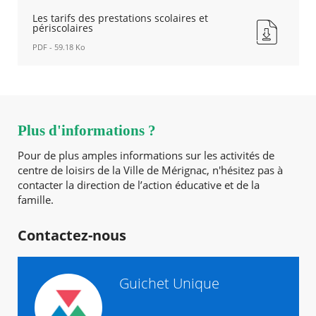
Les tarifs des prestations scolaires et
périscolaires
PDF - 59.18 Ko
Les
tarifs
des
prestations
scolaires
Plus d'informations ?
et
périscolaires
Pour de plus amples informations sur les activités de
Nouvelle
centre de loisirs de la Ville de Mérignac, n'hésitez pas à
fenêtre
contacter la direction de l’action éducative et de la
famille.
Contactez-nous
Guichet Unique