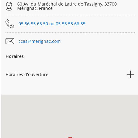
60 Av. du Maréchal de Lattre de Tassigny, 33700
Mérignac, France
05 56 55 66 50 ou 05 56 55 66 55
ccas@merignac.com
Horaires
Horaires d'ouverture
8h30 à 12h - 13h
LUNDI
à 17h
MARDI
13h-17h
8h30 à 12h - 13h
MERCREDI
à 17h
8h30 à 12h - 13h
JEUDI