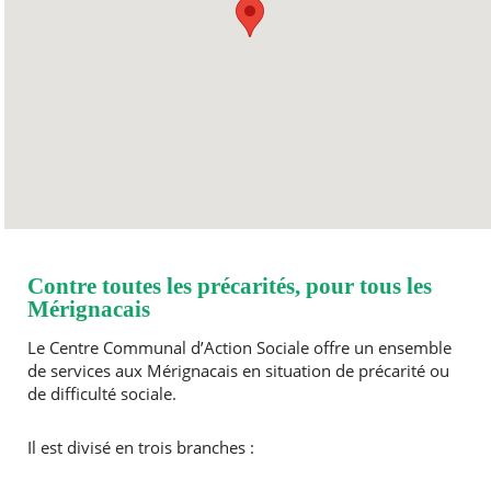
à 17h
8h30 à 12h - 13h
VENDREDI
à 17h
SAMEDI
Fermé
DIMANCHE
Fermé
Contre toutes les précarités, pour tous les
Mérignacais
Le Centre Communal d’Action Sociale offre un ensemble
de services aux Mérignacais en situation de précarité ou
de difficulté sociale.
Il est divisé en trois branches :