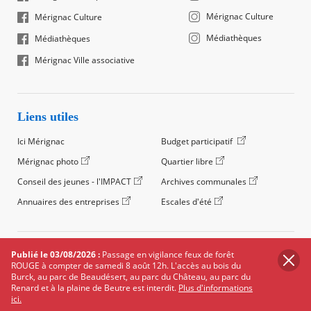
Mérignac Culture
Mérignac Culture
Médiathèques
Médiathèques
Mérignac Ville associative
Liens utiles
Ici Mérignac
Budget participatif
Mérignac photo
Quartier libre
Conseil des jeunes - l'IMPACT
Archives communales
Annuaires des entreprises
Escales d'été
©2024 Ville de Mérignac, Tous droits réservés
Publié le 03/08/2026 :
Passage en vigilance feux de forêt
ROUGE à compter de samedi 8 août 12h. L'accès au bois du
Footer
Mentions légales
Salle de presse
Recrutement
Burck, au parc de Beaudésert, au parc du Château, au parc du
legals
Renard et à la plaine de Beutre est interdit.
Plus d'informations
Foire aux questions (FAQ)
Carte des équipements
ici.
Carte des travaux
Réseaux sociaux
Données personnelles