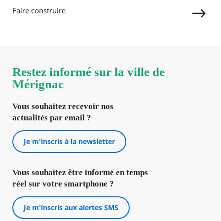
Faire construire
RECHERCHER ...
Agenda
Actualités
FAQ
Kiosque
Espace de services en ligne
Restez informé sur la ville de
Mérignac
Facebook
X
Instagram
Youtube
Linkedin
Les
dernièr
alertes
Vous souhaitez recevoir nos
Eco
actualités par email ?
Watt
Je m'inscris à la newsletter
Vous souhaitez être informé en temps
réel sur votre smartphone ?
Je m'inscris aux alertes SMS