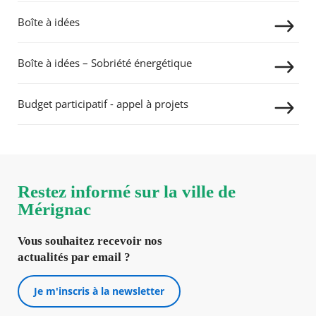
Boîte à idées
Agenda
RECHERCHER ...
Actualités
FAQ
Boîte à idées – Sobriété énergétique
Kiosque
Espace de services en ligne
Budget participatif - appel à projets
Facebook
X
Instagram
Youtube
Linkedin
Les
dernièr
alertes
Eco
Watt
Restez informé sur la ville de
Mérignac
Vous souhaitez recevoir nos
actualités par email ?
Je m'inscris à la newsletter