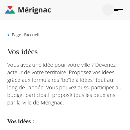
Aller
au
contenu
principal
Ouvrir
Ouvrir
Menu
Merignac
la
le
La mairie
principal
-
recherche
menu
page
Fil
Page d'accueil
Ouvrir
d'accueil
Mon quotidien
d'Ariane
le
sous-
Ouvrir
Vos idées
menu
Participation citoyenne
le
La
sous-
mairie
Ouvrir
Vous avez une idée pour votre ville ? Devenez
menu
Que faire à Mérignac ?
le
Mon
acteur de votre territoire. Proposez vos idées
sous-
quotid
Ouvrir
menu
grâce aux formulaires "boîte à idées" tout au
Mes démarches
le
Partic
sous-
long de l'année. Vous pouvez aussi participer au
citoye
Ouvrir
menu
Mon Profil
le
budget participatif proposé tous les deux ans
Que
sous-
par la Ville de Mérignac.
faire
Ouvrir
menu
à
le
Mes
Mérig
sous-
démar
?
menu
Vos idées :
21°
Mon
Moyen
Profil