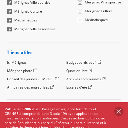
Mérignac Ville sportive
Mérignac Ville sportive
Mérignac Culture
Mérignac Culture
Médiathèques
Médiathèques
Mérignac Ville associative
Liens utiles
Ici Mérignac
Budget participatif
Mérignac photo
Quartier libre
Conseil des jeunes - l'IMPACT
Archives communales
Annuaires des entreprises
Escales d'été
©2024 Ville de Mérignac, Tous droits réservés
Publié le 03/08/2026 :
Passage en vigilance feux de forêt
ORANGE à compter de lundi 3 août 19h avec application de
Footer
Mentions légales
Salle de presse
Recrutement
mesures de restriction renforcées. L'accès au bois du Burck, au
legals
parc de Beaudésert, au parc du Château, au parc du renard et à
Foire aux questions (FAQ)
Carte des équipements
la plaine de Beutre est interdit.
Plus d'informations ici.