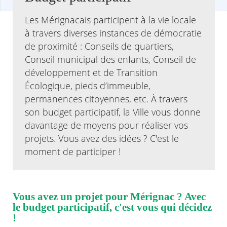
Les Mérignacais participent à la vie locale
Agenda
à travers diverses instances de démocratie
Actualités
FAQ
de proximité : Conseils de quartiers,
Kiosque
Conseil municipal des enfants, Conseil de
Espace de services en ligne
développement et de Transition
Écologique, pieds d’immeuble,
Facebook
X
Instagram
Youtube
Linkedin
Les
dernièr
permanences citoyennes, etc. À travers
alertes
son budget participatif, la Ville vous donne
Eco
davantage de moyens pour réaliser vos
Watt
projets. Vous avez des idées ? C'est le
moment de participer !
Vous avez un projet pour Mérignac ? Avec
le budget participatif, c'est vous qui décidez
!