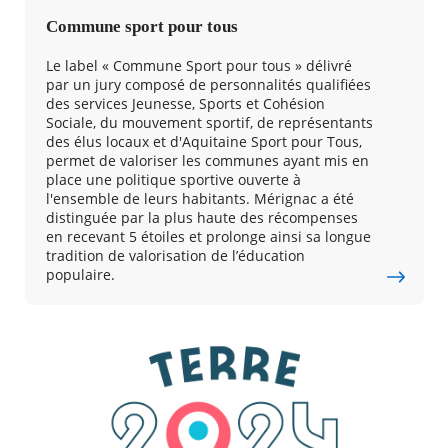
Commune sport pour tous
Agenda
Le label « Commune Sport pour tous » délivré
Actualités
par un jury composé de personnalités qualifiées
FAQ
des services Jeunesse, Sports et Cohésion
Kiosque
Sociale, du mouvement sportif, de représentants
Espace de services en ligne
des élus locaux et d'Aquitaine Sport pour Tous,
permet de valoriser les communes ayant mis en
RECHERCHER ...
Facebook
X
Instagram
Youtube
Linkedin
Les
place une politique sportive ouverte à
dernièr
l'ensemble de leurs habitants. Mérignac a été
alertes
distinguée par la plus haute des récompenses
Eco
en recevant 5 étoiles et prolonge ainsi sa longue
Watt
tradition de valorisation de l’éducation
populaire.