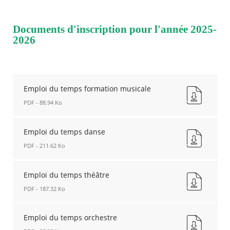
Documents d'inscription pour l'année 2025-
2026
Emploi du temps formation musicale
PDF - 88.94 Ko
Emploi
du
Emploi du temps danse
temps
PDF - 211.62 Ko
formation
musicale
Emploi
Nouvelle
du
Emploi du temps théâtre
fenêtre
temps
PDF - 187.32 Ko
danse
Nouvelle
Emploi
fenêtre
du
Emploi du temps orchestre
temps