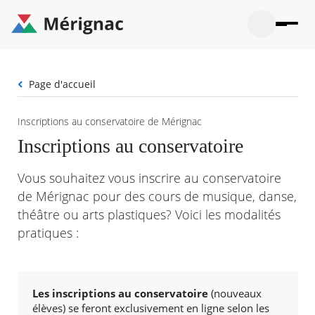
Aller
au
contenu
principal
Ouvrir
Ouvrir
Menu
Merignac
la
le
La mairie
principal
-
recherche
menu
page
Fil
Page d'accueil
Ouvrir
d'accueil
Mon quotidien
d'Ariane
le
sous-
Ouvrir
Inscriptions au conservatoire de Mérignac
menu
Participation citoyenne
le
La
Inscriptions au conservatoire
sous-
mairie
Ouvrir
menu
Que faire à Mérignac ?
le
Mon
Vous souhaitez vous inscrire au conservatoire
sous-
quotid
Ouvrir
menu
Mes démarches
de Mérignac pour des cours de musique, danse,
le
Partic
sous-
théâtre ou arts plastiques? Voici les modalités
citoye
Ouvrir
menu
Mon Profil
le
pratiques :
Que
sous-
faire
Ouvrir
menu
à
le
Mes
Mérig
sous-
démar
?
menu
Les inscriptions au conservatoire
(nouveaux
20°
Mon
Moyen
élèves)
se feront exclusivement en ligne selon les
Profil