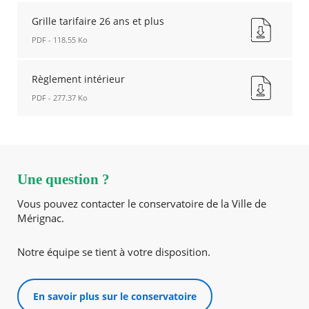
fenêtre
Grille
tarifaire
Grille tarifaire 26 ans et plus
4-
PDF - 118.55 Ko
26
ans
Grille
Nouvelle
tarifaire
Règlement intérieur
fenêtre
26
PDF - 277.37 Ko
ans
et
Règlement
plus
intérieur
Nouvelle
Nouvelle
fenêtre
fenêtre
Une question ?
Vous pouvez contacter le conservatoire de la Ville de
Mérignac.
Notre équipe se tient à votre disposition.
En savoir plus sur le conservatoire