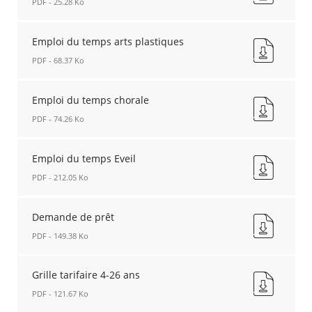
PDF - 25.28 Ko
théâtre
Nouvelle
Emploi
fenêtre
du
Emploi du temps arts plastiques
temps
PDF - 68.37 Ko
orchestre
Nouvelle
Emploi
fenêtre
du
Emploi du temps chorale
temps
PDF - 74.26 Ko
arts
plastiques
Emploi
Nouvelle
du
Emploi du temps Eveil
fenêtre
temps
PDF - 212.05 Ko
chorale
Nouvelle
Emploi
fenêtre
du
Demande de prêt
temps
PDF - 149.38 Ko
Eveil
Nouvelle
Demande
fenêtre
de
Grille tarifaire 4-26 ans
prêt
PDF - 121.67 Ko
Nouvelle