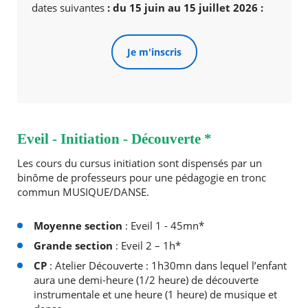
dates suivantes
: du 15 juin au 15 juillet 2026 :
Agenda
Actualités
Je m'inscris
FAQ
Kiosque
Espace de services en ligne
Facebook
X
Instagram
Youtube
Linkedin
Les
dernièr
Eveil - Initiation - Découverte *
alertes
Eco
Les cours du cursus initiation sont dispensés par un
Watt
binôme de professeurs pour une pédagogie en tronc
commun MUSIQUE/DANSE.
Moyenne section
: Eveil 1 - 45mn*
Grande section
: Eveil 2 – 1h*
CP
: Atelier Découverte : 1h30mn dans lequel l’enfant
aura une demi-heure (1/2 heure) de découverte
instrumentale et une heure (1 heure) de musique et