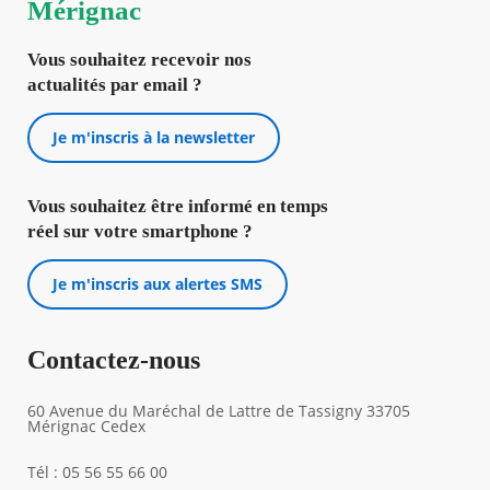
Mérignac
Agenda
Vous souhaitez recevoir nos
Actualités
actualités par email ?
FAQ
Kiosque
Espace de services en ligne
Je m'inscris à la newsletter
Facebook
X
Instagram
Youtube
Linkedin
Les
Vous souhaitez être informé en temps
dernièr
alertes
réel sur votre smartphone ?
Eco
Watt
Je m'inscris aux alertes SMS
Contactez-nous
60 Avenue du Maréchal de Lattre de Tassigny 33705
Mérignac Cedex
Tél : 05 56 55 66 00