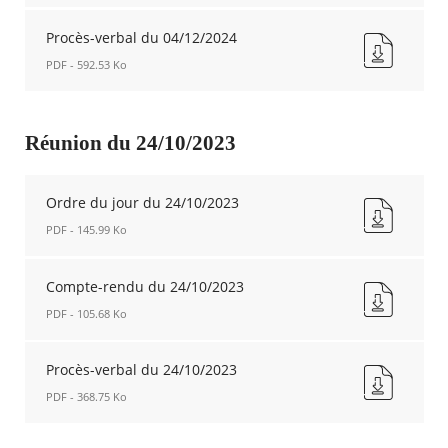
04/12/2023
Liste
Nouvelle
des
Procès-verbal du 04/12/2024
fenêtre
délibérations
PDF - 592.53 Ko
du
04/12/2023
Procès-
Nouvelle
verbal
fenêtre
du
Réunion du 24/10/2023
04/12/2024
Nouvelle
fenêtre
Ordre du jour du 24/10/2023
PDF - 145.99 Ko
Ordre
du
Compte-rendu du 24/10/2023
jour
PDF - 105.68 Ko
du
24/10/2023
Compte-
Nouvelle
rendu
Procès-verbal du 24/10/2023
fenêtre
du
PDF - 368.75 Ko
24/10/2023
Nouvelle
Procès-
fenêtre