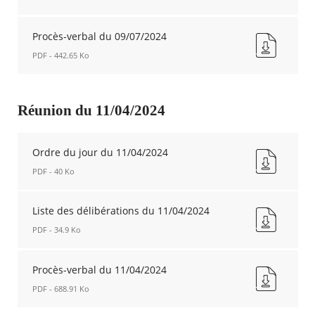
du
09/07/2024
Compte-
Nouvelle
rendu
Procès-verbal du 09/07/2024
fenêtre
du
PDF - 442.65 Ko
09/07/2024
Nouvelle
Procès-
fenêtre
verbal
du
Réunion du 11/04/2024
09/07/2024
Nouvelle
fenêtre
Ordre du jour du 11/04/2024
PDF - 40 Ko
Ordre
du
Liste des délibérations du 11/04/2024
jour
PDF - 34.9 Ko
du
11/04/2024
Liste
Nouvelle
des
Procès-verbal du 11/04/2024
fenêtre
délibérations
PDF - 688.91 Ko
du
11/04/2024
Procès-