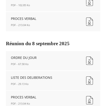
JOUR
PDF - 102.85 Ko
Nouvelle
fenêtre
LISTE
DES
PROCES VERBAL
DELIBERATIONS
PDF - 213.04 Ko
Nouvelle
fenêtre
PROCES
VERBAL
Nouvelle
Réunion du 8 septembre 2025
fenêtre
ORDRE DU JOUR
PDF - 67.58 Ko
ORDRE
DU
LISTE DES DELIBERATIONS
JOUR
PDF - 29.13 Ko
Nouvelle
fenêtre
LISTE
DES
PROCES VERBAL
DELIBERATIONS
PDF - 213.04 Ko
Nouvelle