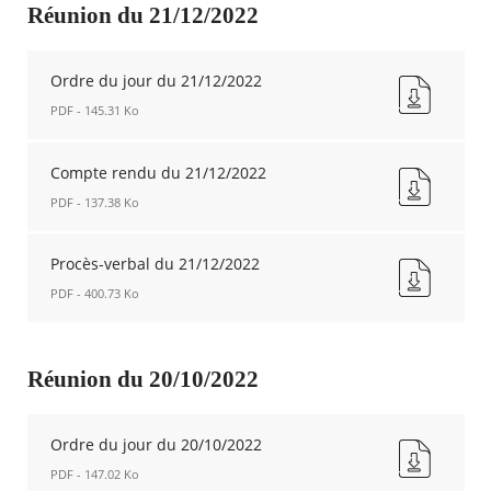
du
Réunion du 21/12/2022
21/02/2023
Nouvelle
fenêtre
Ordre du jour du 21/12/2022
PDF - 145.31 Ko
Ordre
du
Compte rendu du 21/12/2022
jour
PDF - 137.38 Ko
du
21/12/2022
Compte
Nouvelle
rendu
Procès-verbal du 21/12/2022
fenêtre
du
PDF - 400.73 Ko
21/12/2022
Nouvelle
Procès-
fenêtre
verbal
du
Réunion du 20/10/2022
21/12/2022
Nouvelle
fenêtre
Ordre du jour du 20/10/2022
PDF - 147.02 Ko