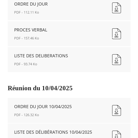
ORDRE DU JOUR
PDF - 112.11 Ko
ORDRE
DU
PROCES VERBAL
JOUR
PDF - 157.46 Ko
Nouvelle
fenêtre
PROCES
VERBAL
LISTE DES DELIBERATIONS
Nouvelle
PDF - 93.74 Ko
fenêtre
LISTE
DES
DELIBERATIONS
Réunion du 10/04/2025
Nouvelle
fenêtre
ORDRE DU JOUR 10/04/2025
PDF - 126.32 Ko
ORDRE
DU
LISTE DES DÉLIBÉRATIONS 10/04/2025
JOUR