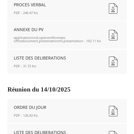
DU
PROCES VERBAL
JOUR
PDF - 246.47 Ko
Nouvelle
fenêtre
PROCES
VERBAL
ANNEXE DU PV
Nouvelle
application/vnd.openxmlformats-
fenêtre
officedocument.presentationml.presentation - 192.11 Ko
ANNEXE
DU
LISTE DES DELIBERATIONS
PV
PDF - 31.72 Ko
Nouvelle
fenêtre
LISTE
DES
DELIBERATIONS
Réunion du 14/10/2025
Nouvelle
fenêtre
RECHERCHER ...
ORDRE DU JOUR
PDF - 126.82 Ko
ORDRE
DU
LISTE DES DELIBERATIONS