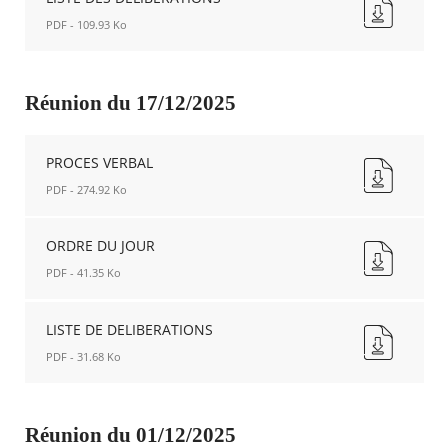
JOUR
PDF - 109.93 Ko
Nouvelle
fenêtre
LISTE
DES
DELIBERATIONS
Réunion du 17/12/2025
Nouvelle
fenêtre
PROCES VERBAL
PDF - 274.92 Ko
PROCES
VERBAL
ORDRE DU JOUR
Nouvelle
PDF - 41.35 Ko
fenêtre
ORDRE
DU
LISTE DE DELIBERATIONS
JOUR
PDF - 31.68 Ko
Nouvelle
fenêtre
LISTE
DE
DELIBERATIONS
Réunion du 01/12/2025