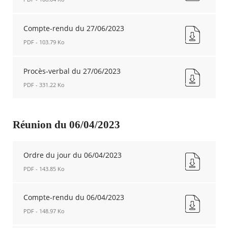
Ordre
du
Compte-rendu du 27/06/2023
jour
PDF - 103.79 Ko
du
27/06/2023
Compte-
Nouvelle
rendu
Procès-verbal du 27/06/2023
fenêtre
du
PDF - 331.22 Ko
27/06/2023
Nouvelle
Procès-
fenêtre
verbal
du
Réunion du 06/04/2023
27/06/2023
Nouvelle
fenêtre
Ordre du jour du 06/04/2023
PDF - 143.85 Ko
Ordre
du
Compte-rendu du 06/04/2023
jour
PDF - 148.97 Ko
du
06/04/2023