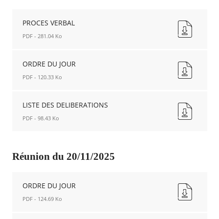
Nouvelle
fenêtre
PROCES VERBAL
PDF - 281.04 Ko
PROCES
VERBAL
ORDRE DU JOUR
Nouvelle
PDF - 120.33 Ko
fenêtre
ORDRE
DU
LISTE DES DELIBERATIONS
JOUR
PDF - 98.43 Ko
Nouvelle
fenêtre
LISTE
DES
DELIBERATIONS
Réunion du 20/11/2025
Nouvelle
fenêtre
ORDRE DU JOUR
PDF - 124.69 Ko
ORDRE