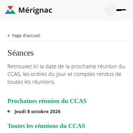
Aller
au
contenu
principal
Ouvrir
Ouvrir
Menu
Merignac
la
le
La mairie
principal
-
recherche
menu
page
Fil
Page d'accueil
Ouvrir
d'accueil
Mon quotidien
d'Ariane
le
sous-
Ouvrir
Séances
menu
Participation citoyenne
le
La
sous-
mairie
Ouvrir
Retrouvez ici la date de la prochaine réunion du
menu
Que faire à Mérignac ?
le
Mon
CCAS, les ordres du jour et comptes rendus de
sous-
quotid
Ouvrir
menu
toutes les réunions.
Mes démarches
le
Partic
sous-
citoye
Ouvrir
menu
Mon Profil
le
Que
Prochaines réunion du CCAS
sous-
faire
Ouvrir
menu
à
le
Jeudi 8 octobre 2026
Mes
Mérig
sous-
démar
?
menu
20°
Toutes les réunions du CCAS
Mon
Moyen
Profil