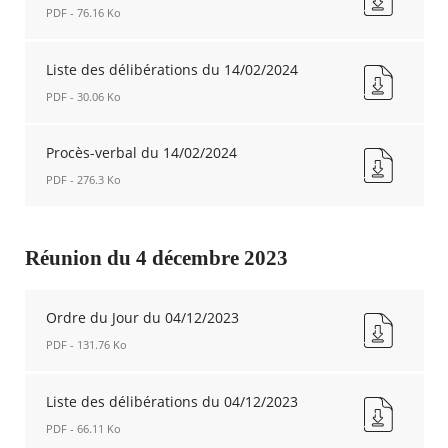
PDF - 76.16 Ko
Ordre
du
Liste des délibérations du 14/02/2024
jour
PDF - 30.06 Ko
du
14/02/2024
Liste
Nouvelle
des
Procès-verbal du 14/02/2024
fenêtre
délibérations
PDF - 276.3 Ko
du
14/02/2024
Procès-
Nouvelle
verbal
fenêtre
du
Réunion du 4 décembre 2023
14/02/2024
Nouvelle
fenêtre
Ordre du Jour du 04/12/2023
PDF - 131.76 Ko
Ordre
du
Liste des délibérations du 04/12/2023
Jour
PDF - 66.11 Ko
du