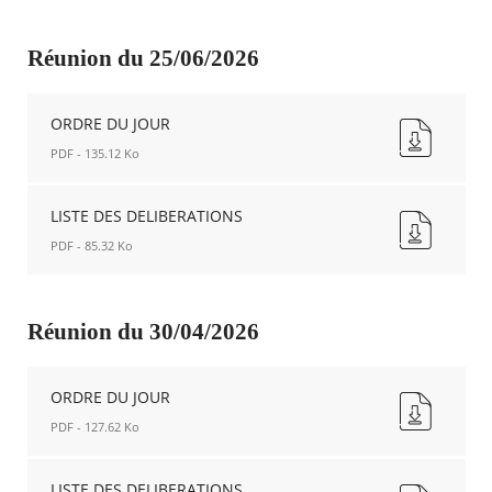
Agenda
Réunion du 25/06/2026
Actualités
FAQ
Kiosque
ORDRE DU JOUR
Espace de services en ligne
PDF - 135.12 Ko
Facebook
X
Instagram
Youtube
Linkedin
Les
ORDRE
dernièr
DU
LISTE DES DELIBERATIONS
alertes
JOUR
PDF - 85.32 Ko
Eco
Nouvelle
Watt
fenêtre
LISTE
DES
DELIBERATIONS
Réunion du 30/04/2026
Nouvelle
fenêtre
ORDRE DU JOUR
PDF - 127.62 Ko
ORDRE
DU
LISTE DES DELIBERATIONS