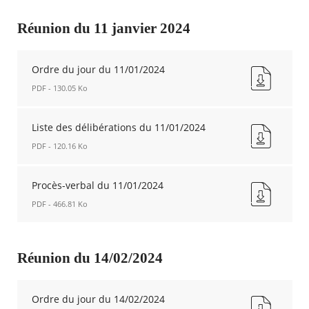
Nouvelle
verbal
fenêtre
du
Réunion du 11 janvier 2024
11/04/2024
Nouvelle
fenêtre
Ordre du jour du 11/01/2024
PDF - 130.05 Ko
Ordre
du
Liste des délibérations du 11/01/2024
jour
PDF - 120.16 Ko
du
11/01/2024
Liste
Nouvelle
des
Procès-verbal du 11/01/2024
fenêtre
délibérations
PDF - 466.81 Ko
du
11/01/2024
Procès-
Nouvelle
verbal
fenêtre
du
Réunion du 14/02/2024
11/01/2024
Nouvelle
fenêtre
Ordre du jour du 14/02/2024