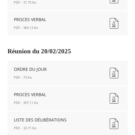
PDF - 31.75 Ko
10/04/2025
Nouvelle
LISTE
fenêtre
DES
PROCES VERBAL
DÉLIBÉRATIONS
PDF - 364.13 Ko
10/04/2025
Nouvelle
PROCES
fenêtre
VERBAL
Nouvelle
Réunion du 20/02/2025
fenêtre
ORDRE DU JOUR
PDF - 73 Ko
ORDRE
DU
PROCES VERBAL
JOUR
PDF - 357.11 Ko
Nouvelle
fenêtre
PROCES
VERBAL
LISTE DES DÉLIBÉRATIONS
Nouvelle
PDF - 32.71 Ko
fenêtre