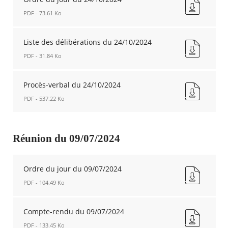
PDF - 73.61 Ko
Ordre
du
Liste des délibérations du 24/10/2024
jour
PDF - 31.84 Ko
du
24/10/2024
Liste
Nouvelle
des
Procès-verbal du 24/10/2024
fenêtre
délibérations
PDF - 537.22 Ko
du
24/10/2024
Procès-
Nouvelle
verbal
fenêtre
du
Réunion du 09/07/2024
24/10/2024
Nouvelle
fenêtre
Ordre du jour du 09/07/2024
PDF - 104.49 Ko
Ordre
du
Compte-rendu du 09/07/2024
jour
PDF - 133.45 Ko