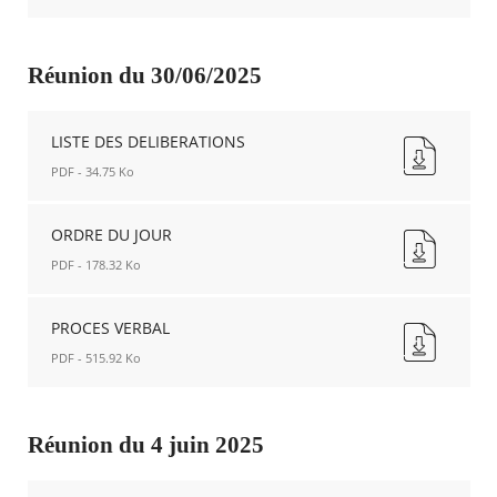
fenêtre
PROCES
VERBAL
Nouvelle
Réunion du 30/06/2025
fenêtre
LISTE DES DELIBERATIONS
PDF - 34.75 Ko
LISTE
DES
ORDRE DU JOUR
DELIBERATIONS
PDF - 178.32 Ko
Nouvelle
fenêtre
ORDRE
DU
PROCES VERBAL
JOUR
PDF - 515.92 Ko
Nouvelle
fenêtre
PROCES
VERBAL
Nouvelle
Réunion du 4 juin 2025
fenêtre