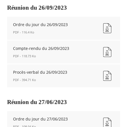
verbal
du
Réunion du 26/09/2023
24/10/2023
Nouvelle
fenêtre
Ordre du jour du 26/09/2023
PDF - 116.4 Ko
Ordre
du
Compte-rendu du 26/09/2023
jour
PDF - 118.73 Ko
du
26/09/2023
Compte-
Nouvelle
rendu
Procès-verbal du 26/09/2023
fenêtre
du
PDF - 394.71 Ko
26/09/2023
Nouvelle
Procès-
fenêtre
verbal
du
Réunion du 27/06/2023
26/09/2023
Nouvelle
fenêtre
Ordre du jour du 27/06/2023
PDF - 108.04 Ko