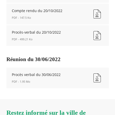
Ordre
du
Compte rendu du 20/10/2022
jour
PDF - 147.5 Ko
du
20/10/2022
Compte
Nouvelle
rendu
Procès-verbal du 20/10/2022
fenêtre
du
PDF - 499.21 Ko
20/10/2022
Nouvelle
Procès-
fenêtre
verbal
du
Réunion du 30/06/2022
20/10/2022
Nouvelle
fenêtre
Procès verbal du 30/06/2022
PDF - 1.95 Mo
Procès
verbal
du
30/06/2022
Nouvelle
Restez informé sur la ville de