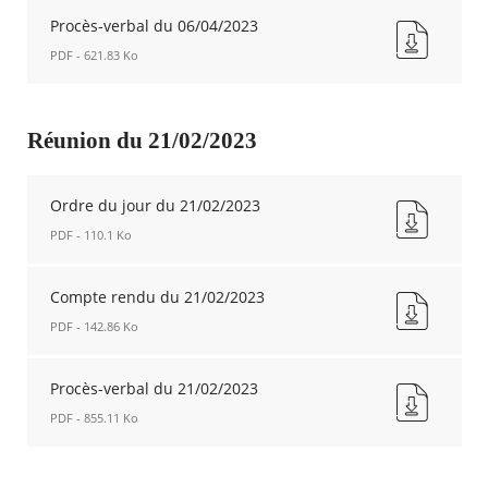
Compte-
Nouvelle
rendu
Procès-verbal du 06/04/2023
fenêtre
du
PDF - 621.83 Ko
06/04/2023
Nouvelle
Procès-
fenêtre
verbal
du
Réunion du 21/02/2023
06/04/2023
Nouvelle
fenêtre
Ordre du jour du 21/02/2023
PDF - 110.1 Ko
Ordre
du
Compte rendu du 21/02/2023
jour
PDF - 142.86 Ko
du
21/02/2023
Compte
Nouvelle
rendu
Procès-verbal du 21/02/2023
fenêtre
du
PDF - 855.11 Ko
21/02/2023
Nouvelle
Procès-
fenêtre
verbal