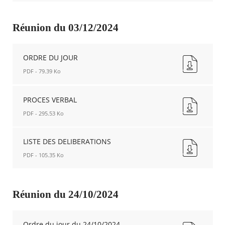
LISTE
DES
DÉLIBÉRATIONS
Réunion du 03/12/2024
Nouvelle
fenêtre
ORDRE DU JOUR
PDF - 79.39 Ko
ORDRE
DU
PROCES VERBAL
JOUR
PDF - 295.53 Ko
Nouvelle
fenêtre
PROCES
VERBAL
LISTE DES DELIBERATIONS
Nouvelle
PDF - 105.35 Ko
fenêtre
LISTE
DES
DELIBERATIONS
Réunion du 24/10/2024
Nouvelle
fenêtre
Ordre du jour du 24/10/2024