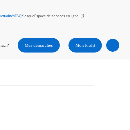
Actualités
FAQ
Kiosque
Espace de services en ligne
Facebook
X
Instagram
Youtube
Linkedin
nac ?
Mes démarches
Mon Profil
Ouvrir
la
recherc