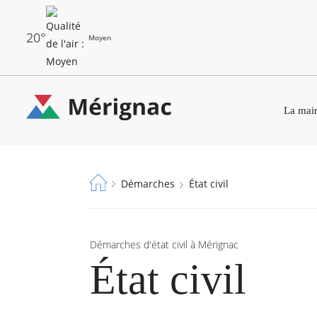
Aller
au
contenu
principal
20°
Moyen
Les
Menu
dernières
La mair
principal
alertes
Eco
Merignac
Watt
-
Fil
Démarches
État civil
page
d'Ariane
d'accueil
Démarches d'état civil à Mérignac
État civil