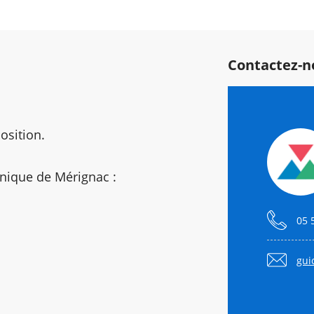
Contactez-n
osition.
nique de Mérignac :
05 
gui