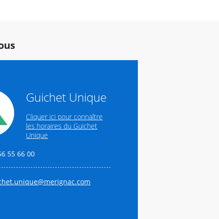
ous
Guichet Unique
Cliquer ici pour connaître
les horaires du Guichet
Unique
56 55 66 00
chet.unique@merignac.com