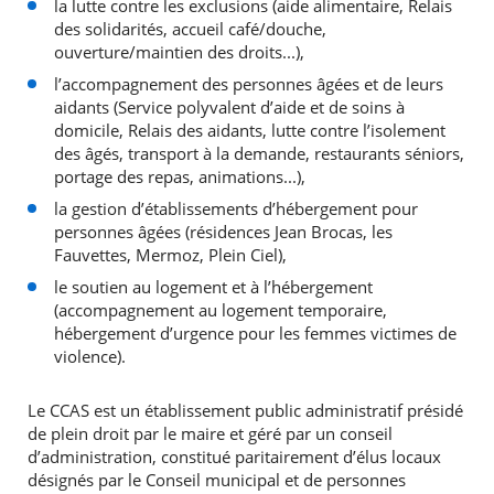
la lutte contre les exclusions (aide alimentaire, Relais
des solidarités, accueil café/douche,
ouverture/maintien des droits...),
Agenda
Actualités
l’accompagnement des personnes âgées et de leurs
FAQ
aidants (Service polyvalent d’aide et de soins à
Kiosque
domicile, Relais des aidants, lutte contre l’isolement
Espace de services en ligne
des âgés, transport à la demande, restaurants séniors,
portage des repas, animations...),
Facebook
X
Instagram
Youtube
Linkedin
Les
la gestion d’établissements d’hébergement pour
dernièr
personnes âgées (résidences Jean Brocas, les
alertes
Eco
Fauvettes, Mermoz, Plein Ciel),
Watt
le soutien au logement et à l’hébergement
(accompagnement au logement temporaire,
hébergement d’urgence pour les femmes victimes de
violence).
RECHERCHER ...
Le CCAS est un établissement public administratif présidé
de plein droit par le maire et géré par un conseil
d’administration, constitué paritairement d’élus locaux
désignés par le Conseil municipal et de personnes