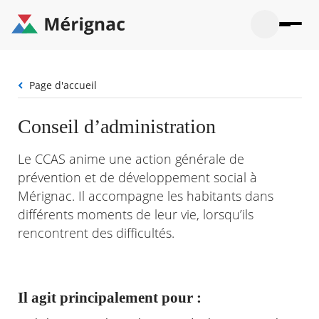
Aller
au
contenu
principal
Ouvrir
Ouvrir
Menu
Merignac
la
le
La mairie
principal
-
recherche
menu
page
Fil
Page d'accueil
Ouvrir
d'accueil
Mon quotidien
d'Ariane
le
sous-
Ouvrir
Conseil d’administration
menu
Participation citoyenne
le
La
sous-
mairie
Ouvrir
Le CCAS anime une action générale de
menu
Que faire à Mérignac ?
le
Mon
prévention et de développement social à
sous-
quotid
Ouvrir
menu
Mérignac. Il accompagne les habitants dans
Mes démarches
le
Partic
sous-
différents moments de leur vie, lorsqu’ils
citoye
Ouvrir
menu
Mon Profil
le
rencontrent des difficultés.
Que
sous-
faire
Ouvrir
menu
à
le
Mes
Mérig
sous-
démar
?
menu
Il agit principalement pour :
20°
Mon
Moyen
Profil