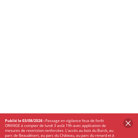
Publié le 03/08/2026 :
Passage en vigilance feux de forêt
ORANGE à compter de lundi 3 août 19h avec application de
mesures de restriction renforcées. L'accès au bois du Burck, au
parc de Beaudésert, au parc du Château, au parc du renard et à