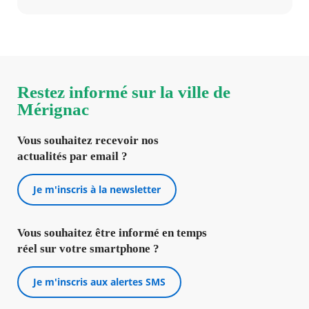
RECHERCHER ...
Agenda
Actualités
FAQ
Kiosque
Espace de services en ligne
Restez informé sur la ville de
Mérignac
Facebook
X
Instagram
Youtube
Linkedin
Les
dernièr
Vous souhaitez recevoir nos
alertes
actualités par email ?
Eco
Watt
Je m'inscris à la newsletter
Vous souhaitez être informé en temps
réel sur votre smartphone ?
Je m'inscris aux alertes SMS