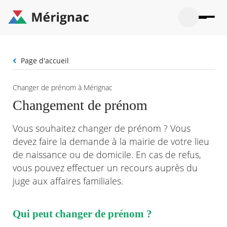
Aller
au
contenu
principal
Ouvrir
Ouvrir
Menu
Merignac
la
le
La mairie
principal
-
recherche
menu
page
Fil
Page d'accueil
Ouvrir
d'accueil
Mon quotidien
d'Ariane
le
sous-
Ouvrir
Changer de prénom à Mérignac
menu
Participation citoyenne
le
La
Changement de prénom
sous-
mairie
Ouvrir
menu
Que faire à Mérignac ?
le
Mon
Vous souhaitez changer de prénom ? Vous
sous-
quotid
Ouvrir
menu
Mes démarches
devez faire la demande à la mairie de votre lieu
le
Partic
sous-
de naissance ou de domicile. En cas de refus,
citoye
Ouvrir
menu
Mon Profil
le
vous pouvez effectuer un recours auprès du
Que
sous-
faire
Ouvrir
juge aux affaires familiales.
menu
à
le
Mes
Mérig
sous-
démar
?
menu
Qui peut changer de prénom ?
21°
Mon
Moyen
Profil