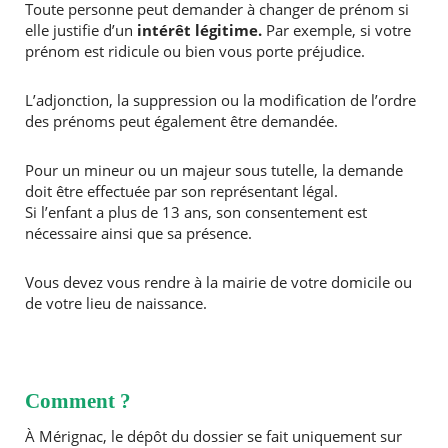
Toute personne peut demander à changer de prénom si
elle justifie d’un
intérêt légitime.
Par exemple, si votre
Agenda
prénom est ridicule ou bien vous porte préjudice.
Actualités
FAQ
L’adjonction, la suppression ou la modification de l’ordre
Kiosque
des prénoms peut également être demandée.
Espace de services en ligne
Pour un mineur ou un majeur sous tutelle, la demande
Facebook
X
Instagram
Youtube
Linkedin
Les
doit être effectuée par son représentant légal.
dernièr
alertes
Si l’enfant a plus de 13 ans, son consentement est
Eco
nécessaire ainsi que sa présence.
Watt
Vous devez vous rendre à la mairie de votre domicile ou
de votre lieu de naissance.
Comment ?
À Mérignac, le dépôt du dossier se fait uniquement sur