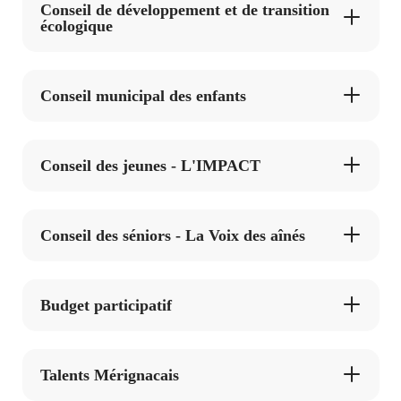
Conseil de développement et de transition
écologique
Agenda
Actualités
FAQ
Kiosque
Conseil municipal des enfants
Espace de services en ligne
RECHERCHER ...
Facebook
X
Instagram
Youtube
Linkedin
Les
Conseil des jeunes - L'IMPACT
dernièr
alertes
Eco
Watt
Conseil des séniors - La Voix des aînés
Budget participatif
Talents Mérignacais