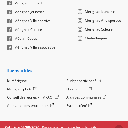
Mérignac Entraide
Mérignac Jeunesse
Mérignac Jeunesse
Mérignac Ville sportive
Mérignac Ville sportive
Mérignac Culture
Mérignac Culture
Médiathèques
Médiathèques
Mérignac Ville associative
Liens utiles
Ici Mérignac
Budget participatif
Mérignac photo
Quartier libre
Conseil des jeunes - l'IMPACT
Archives communales
Annuaires des entreprises
Escales d'été
©2024 Ville de Mérignac, Tous droits réservés
Publié le 03/08/2026 :
Passage en vigilance feux de forêt