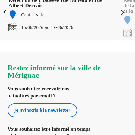
Réfection de chaussée rue Boileau et rue
Reno
Albert Decrais
de la
et la
Centre-ville
Précédent
Suiva
15/06/2026 au 19/06/2026
Restez informé sur la ville de
Mérignac
Vous souhaitez recevoir nos
actualités par email ?
Je m'inscris à la newsletter
Vous souhaitez être informé en temps