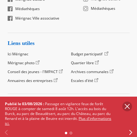
Médiathèques
Médiathèques
Mérignac Ville associative
Liens utiles
Ici Mérignac
Budget participatif
Mérignac photo
Quartier libre
Conseil des jeunes - l'IMPACT
Archives communales
Annuaires des entreprises
Escales d'été
©2024 Ville de Mérignac, Tous droits réservés
Publié le 03/08/2026 :
Passage en vigilance feux de forêt
ROUGE à compter de samedi 8 août 12h. L'accès au bois du
Footer
Mentions légales
Salle de presse
Recrutement
Burck, au parc de Beaudésert, au parc du Château, au parc du
legals
Renard et à la plaine de Beutre est interdit.
Plus d'informations
Foire aux questions (FAQ)
Carte des équipements
ici.
Carte des travaux
Réseaux sociaux
Données personnelles
Cookies
Accessibilité : non conforme
Plan du site