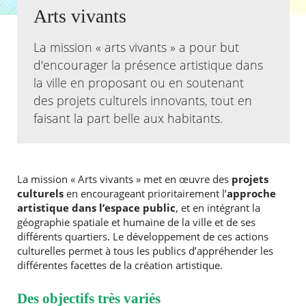
Arts vivants
Agenda
Actualités
La mission « arts vivants » a pour but
FAQ
d'encourager la présence artistique dans
Kiosque
la ville en proposant ou en soutenant
Espace de services en ligne
des projets culturels innovants, tout en
faisant la part belle aux habitants.
Facebook
X
Instagram
Youtube
Linkedin
Les
dernièr
alertes
Eco
Watt
La mission « Arts vivants » met en œuvre des
projets
culturels
en encourageant prioritairement l’
approche
RECHERCHER ...
artistique dans l’espace public
, et en intégrant la
géographie spatiale et humaine de la ville et de ses
différents quartiers. Le développement de ces actions
culturelles permet à tous les publics d’appréhender les
différentes facettes de la création artistique.
Des objectifs très variés