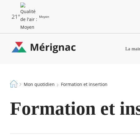
Aller
au
contenu
principal
21°
Moyen
Les
Menu
dernières
La mair
principal
alertes
Eco
Merignac
Watt
-
Fil
page
Mon quotidien
Formation et insertion
d'Ariane
d'accueil
Formation et in
RECHERCHER ...