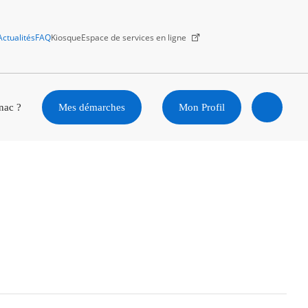
Actualités
FAQ
Kiosque
Espace de services en ligne
Facebook
X
Instagram
Youtube
Linkedin
nac ?
Mes démarches
Mon Profil
Ouvrir
la
recherc