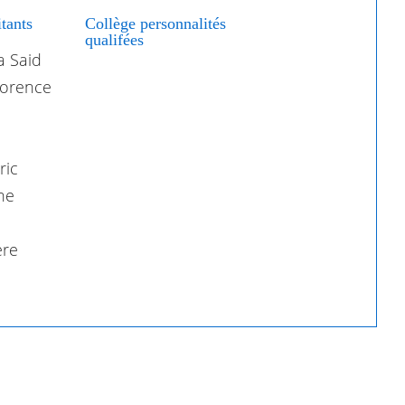
tants
Collège personnalités
qualifées
a Said
Florence
ric
ne
re