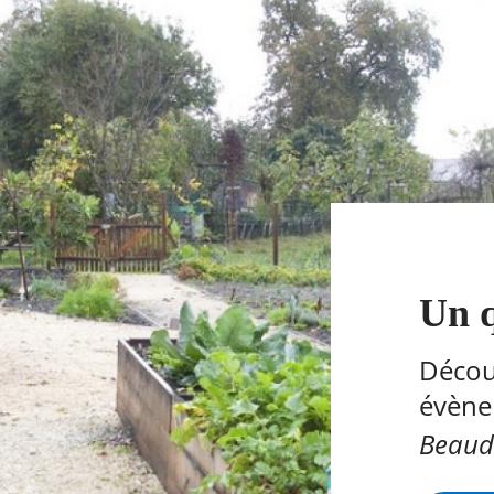
Un 
Découv
évènem
Beaud