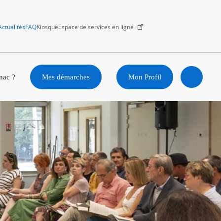
Actualités
FAQ
Kiosque
Espace de services en ligne
Facebook
X
Instagram
Youtube
Linkedin
nac ?
Mes démarches
Mon Profil
Ouvrir
la
recherc