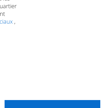
uartier
ont
ciaux
,