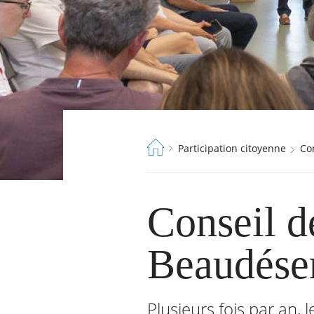
Fil
Participation citoyenne
C
d'Ariane
Conseil d
Beaudése
Plusieurs fois par an, 