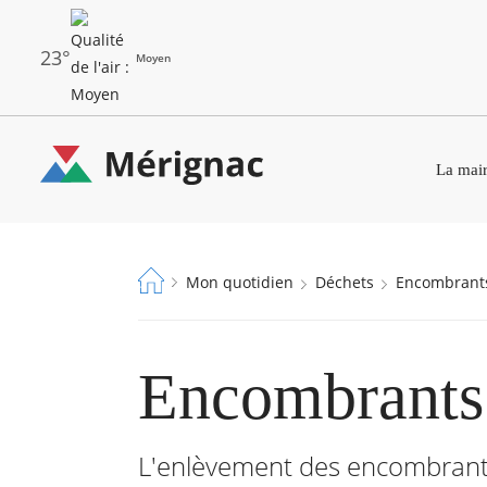
Aller
au
contenu
principal
23°
Moyen
Les
Menu
dernières
La mair
principal
alertes
Eco
Merignac
Watt
-
Fil
Mon quotidien
Déchets
Encombrant
page
d'Ariane
d'accueil
Encombrants
L'enlèvement des encombrant