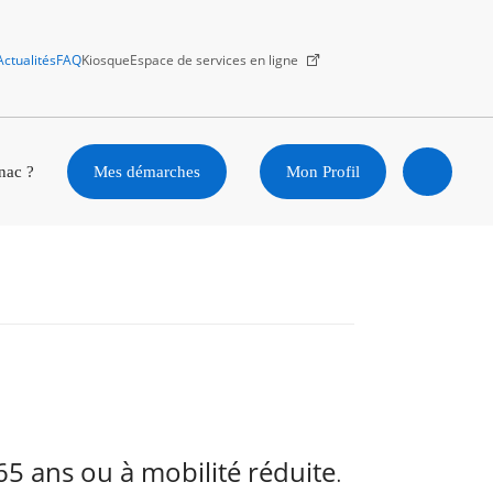
Actualités
FAQ
Kiosque
Espace de services en ligne
Facebook
X
Instagram
Youtube
Linkedin
nac ?
Mes démarches
Mon Profil
Ouvrir
la
recherc
5 ans ou à mobilité réduite
.