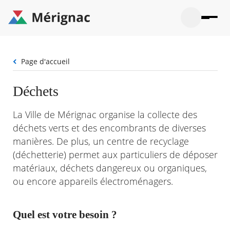
Aller
au
contenu
principal
Ouvrir
Ouvrir
Menu
Merignac
la
le
La mairie
principal
-
recherche
menu
page
Fil
Page d'accueil
Ouvrir
d'accueil
Mon quotidien
d'Ariane
le
sous-
Ouvrir
Déchets
menu
Participation citoyenne
le
La
sous-
mairie
Ouvrir
La Ville de Mérignac organise la collecte des
menu
Que faire à Mérignac ?
le
Mon
déchets verts et des encombrants de diverses
sous-
quotid
Ouvrir
menu
manières. De plus, un centre de recyclage
Mes démarches
le
Partic
sous-
(déchetterie) permet aux particuliers de déposer
citoye
Ouvrir
menu
Mon Profil
le
matériaux, déchets dangereux ou organiques,
Que
sous-
ou encore appareils électroménagers.
faire
Ouvrir
menu
à
le
Mes
Mérig
sous-
démar
?
menu
Quel est votre besoin ?
23°
Mon
Moyen
Profil