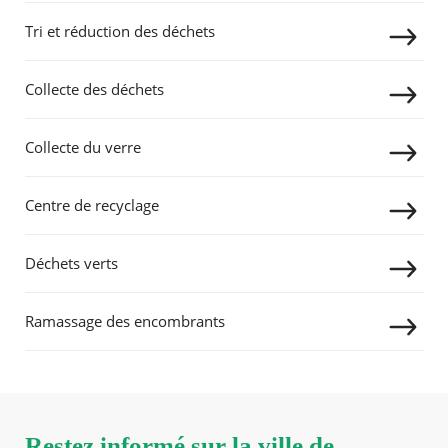
Tri et réduction des déchets
Agenda
Actualités
FAQ
RECHERCHER ...
Collecte des déchets
Kiosque
Espace de services en ligne
Collecte du verre
Facebook
X
Instagram
Youtube
Linkedin
Les
dernièr
Centre de recyclage
alertes
Eco
Watt
Déchets verts
Ramassage des encombrants
Restez informé sur la ville de