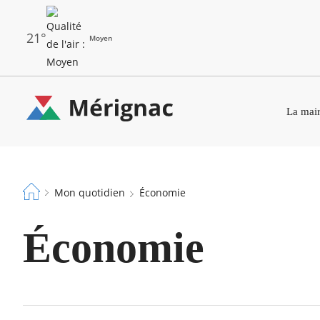
Aller
au
contenu
principal
21°
Moyen
Les
Menu
dernières
La mair
principal
alertes
Eco
Merignac
Watt
-
Fil
page
Mon quotidien
Économie
d'Ariane
d'accueil
Économie