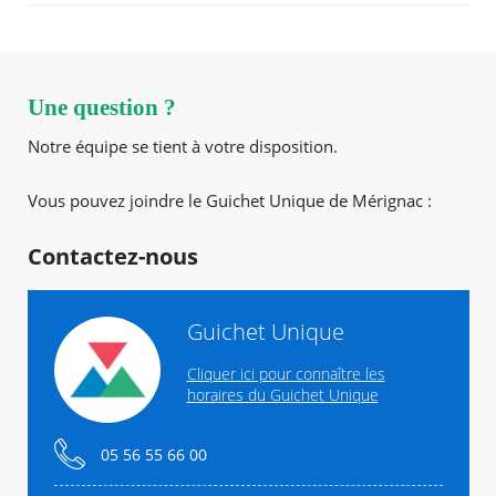
Agenda
Actualités
FAQ
Une question ?
Kiosque
RECHERCHER ...
Espace de services en ligne
Notre équipe se tient à votre disposition.
Facebook
X
Instagram
Youtube
Linkedin
Les
Vous pouvez joindre le Guichet Unique de Mérignac :
dernièr
alertes
Contactez-nous
Eco
Watt
Guichet Unique
Cliquer ici pour connaître les
horaires du Guichet Unique
05 56 55 66 00