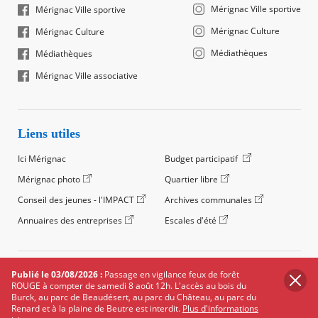
Mérignac Ville sportive
Mérignac Ville sportive
Mérignac Culture
Mérignac Culture
Médiathèques
Médiathèques
Mérignac Ville associative
Liens utiles
Ici Mérignac
Budget participatif
Mérignac photo
Quartier libre
Conseil des jeunes - l'IMPACT
Archives communales
Annuaires des entreprises
Escales d'été
©2024 Ville de Mérignac, Tous droits réservés
Publié le 03/08/2026 :
Passage en vigilance feux de forêt
ROUGE à compter de samedi 8 août 12h. L'accès au bois du
Footer
Mentions légales
Salle de presse
Recrutement
Burck, au parc de Beaudésert, au parc du Château, au parc du
legals
Renard et à la plaine de Beutre est interdit.
Plus d'informations
Foire aux questions (FAQ)
Carte des équipements