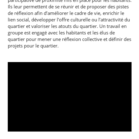
participative de proximité mis en place pour les habitants.
Ils leur permettent de se réunir et de proposer des pistes
de réflexion afin d’améliorer le cadre de vie, enrichir le
Agenda
lien social, développer l'offre culturelle ou l’attractivité du
Actualités
quartier et valoriser les atouts du quartier. Un travail en
FAQ
Kiosque
groupe est engagé avec les habitants et les élus de
Espace de services en ligne
quartier pour mener une réflexion collective et définir des
projets pour le quartier.
Facebook
X
Instagram
Youtube
Linkedin
Les
dernièr
alertes
Eco
Watt