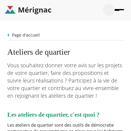
Aller
au
contenu
principal
Ouvrir
Ouvrir
Menu
Merignac
la
le
La mairie
principal
-
recherche
menu
page
Fil
Page d'accueil
Ouvrir
d'accueil
Mon quotidien
d'Ariane
le
sous-
Ouvrir
Ateliers de quartier
menu
Participation citoyenne
le
La
sous-
mairie
Ouvrir
Vous souhaitez donner votre avis sur les projets
menu
Que faire à Mérignac ?
le
Mon
de votre quartier, faire des propositions et
sous-
quotid
Ouvrir
menu
suivre leurs réalisations ? Participez à la vie de
Mes démarches
le
Partic
sous-
votre quartier et contribuez au vivre-ensemble
citoye
Ouvrir
menu
Mon Profil
le
en rejoignant les ateliers de quartier !
Que
sous-
faire
Ouvrir
menu
à
le
Mes
Mérig
sous-
Les ateliers de quartier, c'est quoi ?
démar
?
menu
21°
Mon
Moyen
Les ateliers de quartier sont des outils de démocratie
Profil