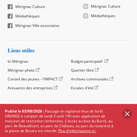
Mérignac Culture
Mérignac Culture
Médiathèques
Médiathèques
Mérignac Ville associative
Liens utiles
Ici Mérignac
Budget participatif
Mérignac photo
Quartier libre
Conseil des jeunes - l'IMPACT
Archives communales
Annuaires des entreprises
Escales d'été
©2024 Ville de Mérignac, Tous droits réservés
Publié le 03/08/2026 :
Passage en vigilance feux de forêt
ORANGE à compter de lundi 3 août 19h avec application de
Footer
Mentions légales
Salle de presse
Recrutement
mesures de restriction renforcées. L'accès au bois du Burck, au
legals
parc de Beaudésert, au parc du Château, au parc du renard et à
Foire aux questions (FAQ)
Carte des équipements
la plaine de Beutre est interdit.
Plus d'informations ici.
Carte des travaux
Réseaux sociaux
Données personnelles