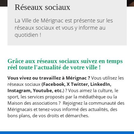
Réseaux sociaux
Agenda
La Ville de Mérignac est présente sur les
Actualités
FAQ
réseaux sociaux et vous y informe au
Kiosque
quotidien !
Espace de services en ligne
Facebook
X
Instagram
Youtube
Linkedin
Les
dernièr
Grâce aux réseaux sociaux suivez en temps
alertes
réel toute l'actualité de votre ville !
Eco
Watt
Vous vivez ou travaillez à Mérignac ?
Vous utilisez les
réseaux sociaux
(Facebook, X Twitter, LinkedIn,
Instagram, Youtube, etc.
) ? Vous aimez la culture, le
sport, les services proposés par la médiathèque ou la
Maison des associations ? Rejoignez la communauté des
Mérignacais et tenez-vous informé des actualités, des
bons plans, de vos droits et démarches.