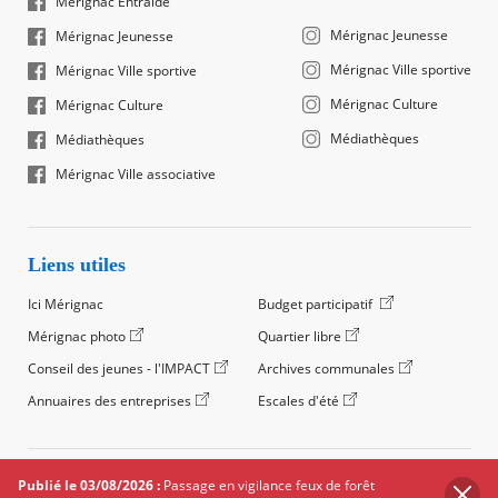
Mérignac Entraide
Mérignac Jeunesse
Mérignac Jeunesse
Mérignac Ville sportive
Mérignac Ville sportive
Mérignac Culture
Mérignac Culture
Médiathèques
Médiathèques
Mérignac Ville associative
Liens utiles
Ici Mérignac
Budget participatif
Mérignac photo
Quartier libre
Conseil des jeunes - l'IMPACT
Archives communales
Annuaires des entreprises
Escales d'été
©2024 Ville de Mérignac, Tous droits réservés
Publié le 03/08/2026 :
Passage en vigilance feux de forêt