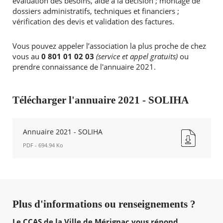
évaluation des besoins, aide à la décision ; montage de
dossiers administratifs, techniques et financiers ;
vérification des devis et validation des factures.
Vous pouvez appeler l’association la plus proche de chez
vous au
0 801 01 02 03
(service et appel gratuits)
ou
prendre connaissance de l'annuaire 2021.
Télécharger l'annuaire 2021 - SOLIHA
Annuaire 2021 - SOLIHA
PDF - 694.94 Ko
Annuaire
2021
-
SOLIHA
Nouvelle
Plus d'informations ou renseignements ?
fenêtre
Le CCAS de la Ville de Mérignac vous répond.