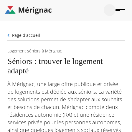
Aller
au
contenu
principal
Ouvrir
Ouvrir
Menu
Merignac
la
le
La mairie
principal
-
recherche
menu
page
Fil
Page d'accueil
Ouvrir
d'accueil
Mon quotidien
d'Ariane
le
sous-
Ouvrir
Logement séniors à Mérignac
menu
Participation citoyenne
le
La
Séniors : trouver le logement
sous-
mairie
Ouvrir
menu
Que faire à Mérignac ?
adapté
le
Mon
sous-
quotid
Ouvrir
menu
Mes démarches
le
À Mérignac, une large offre publique et privée
Partic
sous-
citoye
Ouvrir
de logements est dédiée aux séniors. La variété
menu
Mon Profil
le
Que
des solutions permet de s’adapter aux souhaits
sous-
faire
Ouvrir
menu
et besoins de chacun. Mérignac compte deux
à
le
Mes
résidences autonomie (RA) et une résidence
Mérig
sous-
démar
?
menu
services privée pour les personnes autonomes,
21°
Mon
Moyen
ainsi que quelques logements sociaux réservés
Profil