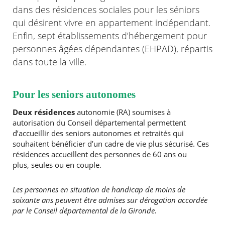
dans des résidences sociales pour les séniors
qui désirent vivre en appartement indépendant.
Agenda
Actualités
Enfin, sept établissements d’hébergement pour
FAQ
personnes âgées dépendantes (EHPAD), répartis
Kiosque
dans toute la ville.
Espace de services en ligne
Facebook
X
Instagram
Youtube
Linkedin
Les
Pour les seniors autonomes
dernièr
alertes
Deux résidences
autonomie (RA) soumises à
Eco
autorisation du Conseil départemental permettent
Watt
d’accueillir des seniors autonomes et retraités qui
souhaitent bénéficier d’un cadre de vie plus sécurisé. Ces
résidences accueillent des personnes de 60 ans ou
plus, seules ou en couple.
Les personnes en situation de handicap de moins de
soixante ans peuvent être admises sur dérogation accordée
par le Conseil départemental de la Gironde.