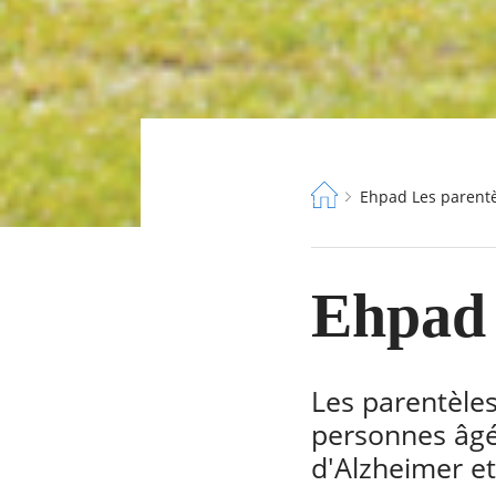
Fil
Ehpad Les parent
d'Ariane
Ehpad 
Les parentèle
personnes âgé
d'Alzheimer et