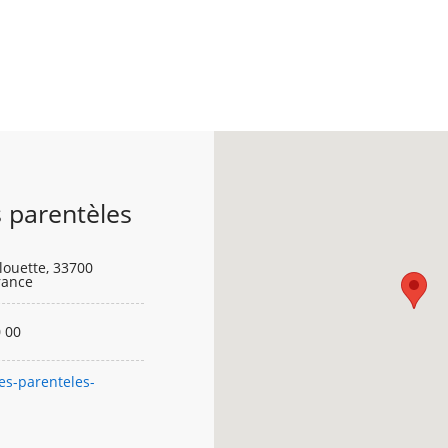
 parentèles
Alouette, 33700
rance
 00
es-parenteles-