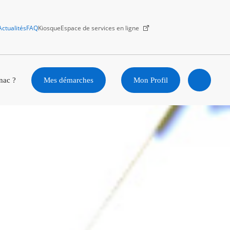
Actualités
FAQ
Kiosque
Espace de services en ligne
Facebook
X
Instagram
Youtube
Linkedin
nac ?
Mes démarches
Mon Profil
Ouvrir
la
recherc