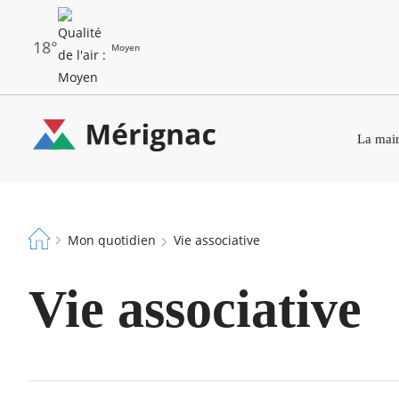
Aller
au
contenu
principal
18°
Moyen
Les
Menu
dernières
La mair
principal
alertes
Eco
Merignac
Watt
-
Fil
page
Mon quotidien
Vie associative
d'Ariane
d'accueil
Vie associative