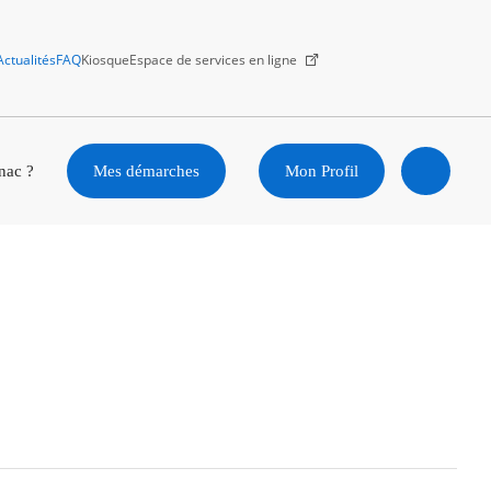
Actualités
FAQ
Kiosque
Espace de services en ligne
Facebook
X
Instagram
Youtube
Linkedin
nac ?
Mes démarches
Mon Profil
Ouvrir
la
recherc