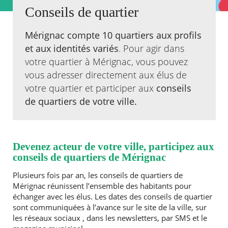
Conseils de quartier
Agenda
Actualités
Mérignac compte 10 quartiers aux profils
FAQ
et aux identités variés
. Pour agir dans
Kiosque
votre quartier à Mérignac, vous pouvez
Espace de services en ligne
vous adresser directement aux élus de
votre quartier et participer aux
conseils
Facebook
X
Instagram
Youtube
Linkedin
Les
dernièr
de quartiers de votre ville.
alertes
Eco
Watt
Devenez acteur de votre ville, participez aux
conseils de quartiers de Mérignac
Plusieurs fois par an, les conseils de quartiers de
Mérignac réunissent l’ensemble des habitants pour
échanger avec les élus. Les dates des conseils de quartier
sont communiquées à l’avance sur le site de la ville, sur
les réseaux sociaux , dans les newsletters, par SMS et le