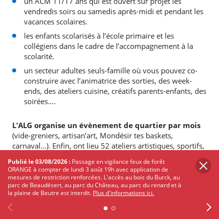
un ACM 11/17 ans qui est ouvert sur projet les
vendredis soirs ou samedis après-midi et pendant les
vacances scolaires.
les enfants scolarisés à l’école primaire et les
collégiens dans le cadre de l’accompagnement à la
scolarité.
un secteur adultes seuls-famille où vous pouvez co-
construire avec l’animatrice des sorties, des week-
ends, des ateliers cuisine, créatifs parents-enfants, des
soirées….
L'ALG organise un évènement de quartier par mois
(vide-greniers, artisan’art, Mondésir tes baskets,
carnaval…). Enfin, ont lieu 52 ateliers artistiques, sportifs,
de bien-être, culturels pour les enfants, les adolescents et
Publié le 03/08/2026 :
Passage en vigilance feux de forêt
les adultes.
ORANGE à compter de lundi 3 août 19h avec application de
mesures de restriction renforcées. L'accès au bois du Burck, au
parc de Beaudésert, au parc du Château, au parc du renard et à
Les bénévoles de l’ALG tiennent un café associatif les
la plaine de Beutre est interdit.
Plus d'informations ici.
vendredis soirs, hors vacances scolaires, de 18h à 22h qui
se nomme le « Kfé Social Club ».