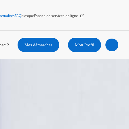
Actualités
FAQ
Kiosque
Espace de services en ligne
Facebook
X
Instagram
Youtube
Linkedin
nac ?
Mes démarches
Mon Profil
Ouvrir
la
recherc