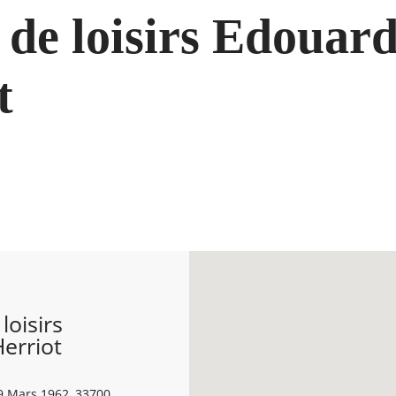
 de loisirs Edouar
t
loisirs
erriot
9 Mars 1962, 33700