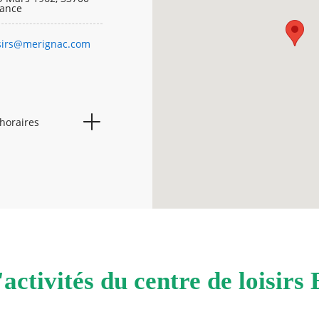
rance
isirs@merignac.com
 horaires
07h
19h
07h
19h
07h
19h
07h
19h
07h
19h
activités du centre de loisirs
Fermé
Fermé
Fermé
Fermé