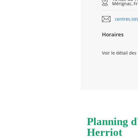
Mérignac, F
centres.lo
Horaires
Voir le détail des
LUNDI
MARDI
MERCREDI
JEUDI
VENDREDI
Planning d'
SAMEDI
Herriot
DIMANCHE