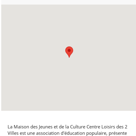
MARDI
9h30-12h00
13h30-19h00
MERCREDI
9h30 à 12h00
13h30-19h00
JEUDI
9h30 à 12h00
14h00-19h00
VENDREDI
9h30 à 12h00
13h30-19h00
SAMEDI
fermé
DIMANCHE
fermé
La Maison des Jeunes et de la Culture Centre Loisirs des 2
Villes est une association d'éducation populaire, présente