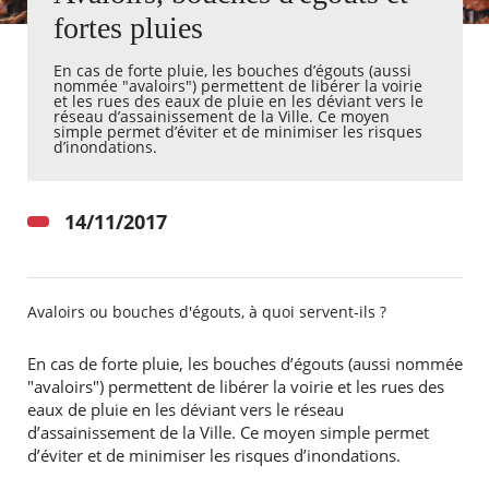
fortes pluies
Agenda
En cas de forte pluie, les bouches d’égouts (aussi
Actualités
nommée "avaloirs") permettent de libérer la voirie
FAQ
et les rues des eaux de pluie en les déviant vers le
Kiosque
réseau d’assainissement de la Ville. Ce moyen
simple permet d’éviter et de minimiser les risques
Espace de services en ligne
d’inondations.
Facebook
X
Instagram
Youtube
Linkedin
Les
dernièr
14/11/2017
alertes
Eco
Watt
Avaloirs ou bouches d'égouts, à quoi servent-ils ?
En cas de forte pluie, les bouches d’égouts (aussi nommée
"avaloirs") permettent de libérer la voirie et les rues des
RECHERCHER ...
eaux de pluie en les déviant vers le réseau
d’assainissement de la Ville. Ce moyen simple permet
d’éviter et de minimiser les risques d’inondations.