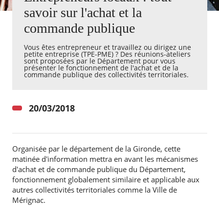
savoir sur l'achat et la
Agenda
commande publique
Actualités
FAQ
Vous êtes entrepreneur et travaillez ou dirigez une
Kiosque
petite entreprise (TPE-PME) ? Des réunions-ateliers
Espace de services en ligne
sont proposées par le Département pour vous
présenter le fonctionnement de l'achat et de la
commande publique des collectivités territoriales.
Facebook
X
Instagram
Youtube
Linkedin
Les
dernièr
alertes
20/03/2018
Eco
Watt
Organisée par le département de la Gironde, cette
matinée d'information mettra en avant les mécanismes
d'achat et de commande publique du Département,
fonctionnement globalement similaire et applicable aux
autres collectivités territoriales comme la Ville de
Mérignac.