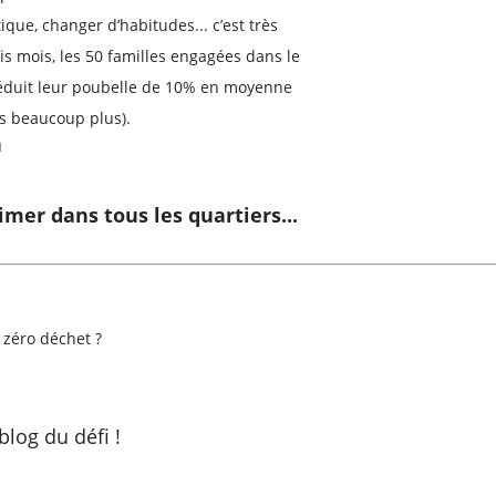
que, changer d’habitudes... c’est très
rois mois, les 50 familles engagées dans le
réduit leur poubelle de 10% en moyenne
es beaucoup plus).
à
imer dans tous les quartiers...
i zéro déchet ?
blog du défi !