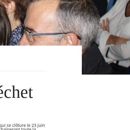
échet
ui se clôture le 23 juin
nchaîneront toute la