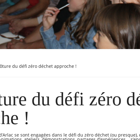
clôture du défi zéro déchet approche !
ture du défi zéro d
he !
d’Arlac se sont engagées dans le défi du zéro déchet (ou presque), q
 Animations, ateliers, démonstrations, partages d’expériences... s’e