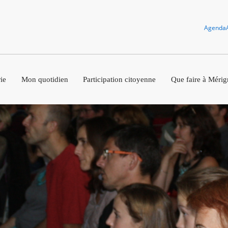
Agenda
ie
Mon quotidien
Participation citoyenne
Que faire à Mérig