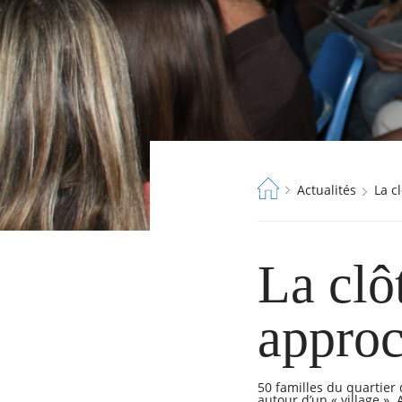
Fil
Actualités
La 
d'Ariane
La clô
approc
50 familles du quartier 
autour d’un « village ».