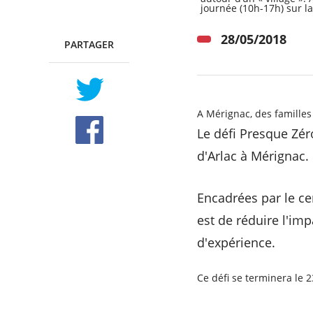
RECHERCHER ...
journée (10h-17h) sur la
28/05/2018
PARTAGER
TWITTER
FACEBOOK
A Mérignac, des familles
Le défi Presque Zér
d'Arlac à Mérignac.
Encadrées par le ce
est de réduire l'im
d'expérience.
Ce défi se terminera le 2