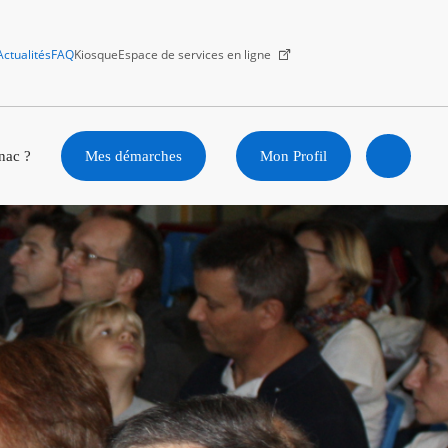
Actualités
FAQ
Kiosque
Espace de services en ligne
Facebook
X
Instagram
Youtube
Linkedin
nac ?
Mes démarches
Mon Profil
Ouvrir
la
recherc