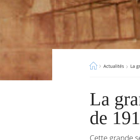
Fil
Actualités
La 
d'Ariane
La gra
de 191
RECHERCHER ...
Cette grande se