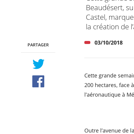
Beaudésert, sur
Castel, marque 
la création de 
03/10/2018
PARTAGER
TWITTER
FACEBOOK
Cette grande semain
200 hectares, face à
l’aéronautique à Mér
Outre l’avenue de l