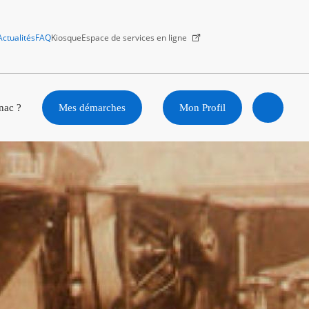
Actualités
FAQ
Kiosque
Espace de services en ligne
Facebook
X
Instagram
Youtube
Linkedin
nac ?
Mes démarches
Mon Profil
Ouvrir
la
recherc