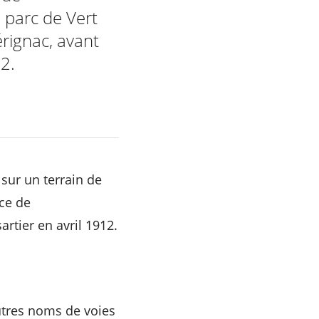
l parc de Vert
érignac, avant
12.
sur un terrain de
nce de
rtier en avril 1912.
utres noms de voies