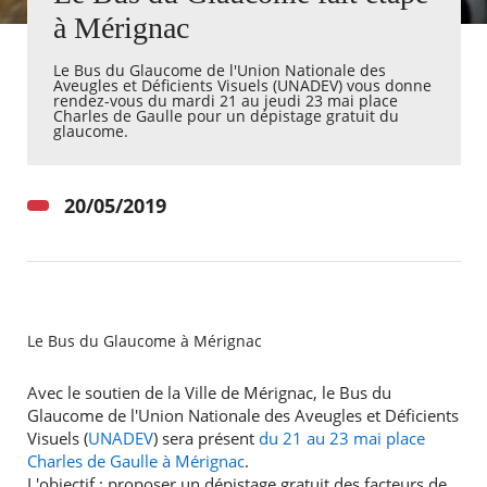
à Mérignac
Agenda
Le Bus du Glaucome de l'Union Nationale des
Actualités
Aveugles et Déficients Visuels​ (UNADEV) vous donne
FAQ
rendez-vous​ du mardi 21 au jeudi 23 mai place
Kiosque
Charles de Gaulle​ pour un dépistage gratuit du
glaucome.
Espace de services en ligne
Facebook
X
Instagram
Youtube
Linkedin
Les
20/05/2019
dernièr
alertes
Eco
Watt
Le Bus du Glaucome à Mérignac
Avec le soutien de la Ville de Mérignac, le Bus du
Glaucome de l'Union Nationale des Aveugles et Déficients
Visuels (
UNADEV
) sera présent
du 21 au 23 mai place
Charles de Gaulle à Mérignac
.
L'objectif : proposer un dépistage gratuit des facteurs de