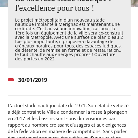
l'excellence pour tous !
Agenda
Le projet métropolitain d'un nouveau stade
Actualités
nautique implanté à Mérignac est maintenant une
FAQ
certitude. C'est aussi une innovation, car pour la
Kiosque
1ère fois un équipement de la ville sera co-construit
avec la Métropole. Avec une surface de plan d'eau 2
Espace de services en ligne
fois plus importante, il proposera davantage de
créneaux horaires pour tous, des espaces ludiques,
de détente, de remise en forme et de restauration...
Facebook
X
Instagram
Youtube
Linkedin
Les
le tout chauffé aux énergies propres ! Ouverture
des portes en 2022.
dernièr
alertes
Eco
Watt
30/01/2019
L'actuel stade nautique date de 1971. Son état de vétusté
a déjà contraint la Ville a condamner la fosse à plongeon
en 2017 et les bassins sont sous dimensionnés par
rapport au nombre croissant d'usagers et aux exigences
de la fédération en matière de compétitions. Sans parler
des contreperformances énergétiques d'une structure