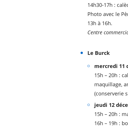
14h30-17h : calè
Photo avec le Pèr
13h à 16h.
Centre commercia
Le Burck
m
ercredi 11
15h – 20h : c
maquillage, a
(conserverie s
jeudi 12 déc
15h – 20h : m
16h – 19h : b