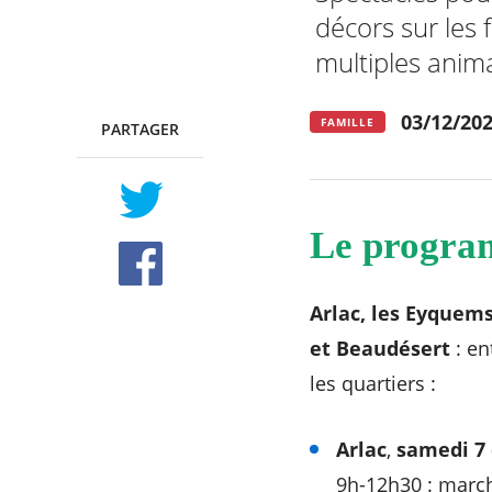
décors sur les
multiples anim
RECHERCHER ...
03/12/202
FAMILLE
PARTAGER
TWITTER
FACEBOOK
Le program
Arlac, les Eyquems
et Beaudésert
: en
les quartiers :
Arlac
,
samedi 7
9h-12h30 : march