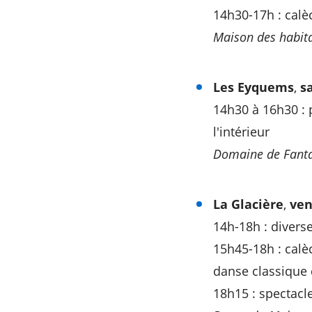
14h30-17h : calè
Maison des habit
Les Eyquems
,
s
14h30 à 16h30 : p
l'intérieur
Domaine de Fantai
La Glacière
,
ven
14h-18h : divers
15h45-18h : calè
danse classique 
18h15 : spectacl