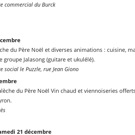
re commercial du Burck
écembre
che du Père Noël et diverses animations : cuisine, ma
e groupe Jalasong (guitare et ukulélé).
e social le Puzzle, rue Jean Giono
cembre
alèche du Père Noël Vin chaud et viennoiseries offert
yron.
rès
amedi 21 décembre