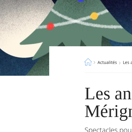
Fil
Actualités
Les
d'Ariane
Les an
Mérig
Spectacles pou