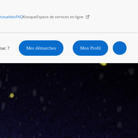
Actualités
FAQ
Kiosque
Espace de services en ligne
Facebook
X
Instagram
Youtube
Linkedin
nac ?
Mes démarches
Mon Profil
Ouvrir
la
recherc