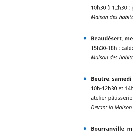
10h30 à 12h30 : 
Maison des habit
Beaudésert
,
me
15h30-18h : calè
Maison des habit
Beutre
,
samedi
10h-12h30 et 14h
atelier pâtisseri
Devant la Maison 
Bourranville
,
me