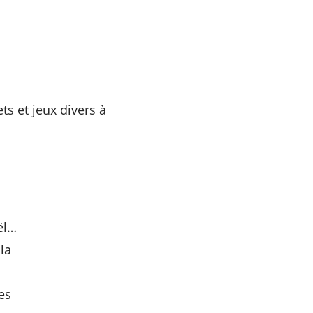
ts et jeux divers à
ël…
la
es