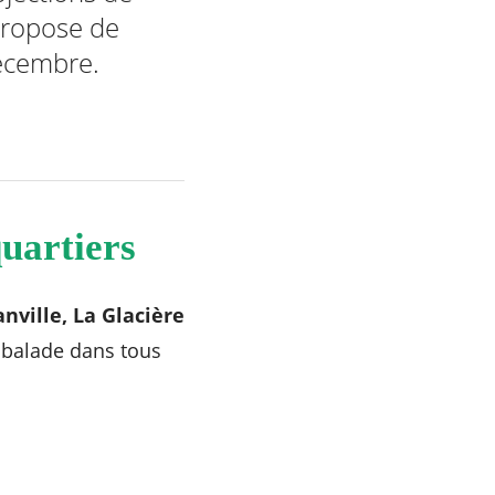
propose de
décembre.
uartiers
nville, La Glacière
e balade dans tous