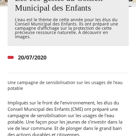
Municipal des Enfants
Agenda
L’eau est le thème de cette année pour les élus du
Actualités
Conseil Municipal des Enfants. Ils ont préparé une
FAQ
campagne d’affichage sur la protection de cette
Kiosque
précieuse ressource naturelle. À découvrir en
images.
Espace de services en ligne
Facebook
X
Instagram
Youtube
Linkedin
Les
20/07/2020
dernièr
alertes
Eco
Watt
Une campagne de sensibilisation sur les usages de l’eau
potable
Impliqués sur le front de l’environnement, les élus du
Conseil Municipal des Enfants (CME) ont préparé une
campagne de sensibilisation sur les usages de l’eau
potable. Une façon pour les jeunes de s’investir dans la
vie de leur commune. Et de plonger dans le grand bain
des actions durables et citoyennes.