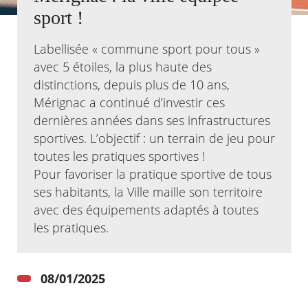
sport !
Agenda
Actualités
Labellisée « commune sport pour tous »
FAQ
avec 5 étoiles, la plus haute des
Kiosque
distinctions, depuis plus de 10 ans,
Espace de services en ligne
Mérignac a continué d’investir ces
Facebook
X
dernières années dans ses infrastructures
Instagram
Youtube
Linkedin
Les
dernièr
sportives. L’objectif : un terrain de jeu pour
alertes
toutes les pratiques sportives !
Eco
Watt
Pour favoriser la pratique sportive de tous
ses habitants, la Ville maille son territoire
avec des équipements adaptés à toutes
les pratiques.
08/01/2025