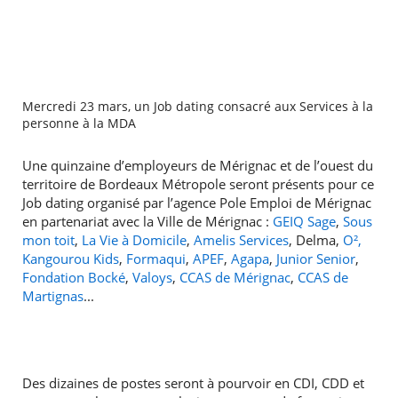
Mercredi 23 mars, un Job dating consacré aux Services à la
personne à la MDA
Une quinzaine d’employeurs de Mérignac et de l’ouest du
territoire de Bordeaux Métropole seront présents pour ce
Job dating organisé par l’agence Pole Emploi de Mérignac
en partenariat avec la Ville de Mérignac :
GEIQ Sage
,
Sous
mon toit
,
La Vie à Domicile
,
Amelis Services
, Delma,
O²,
RECHERCHER ...
Kangourou Kids
,
Formaqui
,
APEF
,
Agapa
,
Junior Senior
,
Fondation Bocké
,
Valoys
,
CCAS de Mérignac
,
CCAS de
Martignas
...
Des dizaines de postes seront à pourvoir en CDI, CDD et