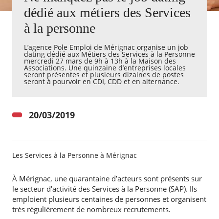
dédié aux métiers des Services
Agenda
à la personne
Actualités
FAQ
L’agence Pole Emploi de Mérignac organise un job
Kiosque
dating dédié aux Métiers des Services à la Personne
Espace de services en ligne
mercredi 27 mars de 9h à 13h à la Maison des
Associations. Une quinzaine d’entreprises locales
seront présentes et plusieurs dizaines de postes
seront à pourvoir en CDI, CDD et en alternance.
Facebook
X
Instagram
Youtube
Linkedin
Les
dernièr
alertes
Eco
20/03/2019
Watt
Les Services à la Personne à Mérignac
À Mérignac, une quarantaine d’acteurs sont présents sur
le secteur d'activité des Services à la Personne (SAP). Ils
emploient plusieurs centaines de personnes et organisent
très régulièrement de nombreux recrutements.