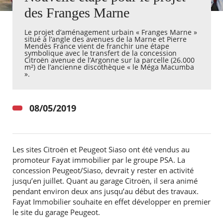
des Franges Marne
Agenda
Le projet d’aménagement urbain « Franges Marne »
Actualités
situé à l’angle des avenues de la Marne et Pierre
FAQ
Mendès France vient de franchir une étape
Kiosque
symbolique avec le transfert de la concession
Citroën avenue de l’Argonne sur la parcelle (26.000
Espace de services en ligne
m²) de l’ancienne discothèque « le Méga Macumba
».
Facebook
X
Instagram
Youtube
Linkedin
Les
dernièr
alertes
08/05/2019
Eco
Watt
Les sites Citroën et Peugeot Siaso ont été vendus au
promoteur Fayat immobilier par le groupe PSA. La
concession Peugeot/Siaso, devrait y rester en activité
jusqu’en juillet. Quant au garage Citroën, il sera animé
RECHERCHER ...
pendant environ deux ans jusqu’au début des travaux.
Fayat Immobilier souhaite en effet développer en premier
le site du garage Peugeot.