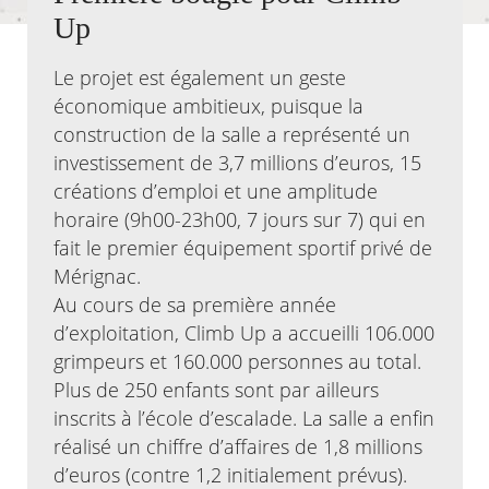
Up
Agenda
Actualités
Le projet est également un geste
FAQ
économique ambitieux, puisque la
Kiosque
construction de la salle a représenté un
Espace de services en ligne
investissement de 3,7 millions d’euros, 15
Facebook
X
créations d’emploi et une amplitude
Instagram
Youtube
Linkedin
Les
dernièr
horaire (9h00-23h00, 7 jours sur 7) qui en
alertes
fait le premier équipement sportif privé de
Eco
Watt
Mérignac.
Au cours de sa première année
d’exploitation, Climb Up a accueilli 106.000
grimpeurs et 160.000 personnes au total.
Plus de 250 enfants sont par ailleurs
inscrits à l’école d’escalade. La salle a enfin
réalisé un chiffre d’affaires de 1,8 millions
RECHERCHER ...
d’euros (contre 1,2 initialement prévus).