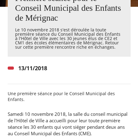
Conseil Municipal des Enfants
Agenda
de Mérignac
Actualités
FAQ
Le 10 novembre 2018 s'est déroulée la toute
Kiosque
première séance du Conseil Municipal des Enfants
Espace de services en ligne
à l'Hôtel de Ville avec les 30 jeunes élus de CE2 et
CM1 des écoles élémentaires de Mérignac. Retour
sur cette première rencontre riche en échanges.
Facebook
X
Instagram
Youtube
Linkedin
Les
dernièr
alertes
13/11/2018
Eco
Watt
Une première séance pour le Conseil Municipal des
Enfants.
Samedi 10 novembre 2018, la salle du conseil municipal
de l'Hôtel de Ville a accueilli pour leur toute première
séance les 30 enfants qui vont siéger pendant deux ans
au Conseil Municipal des Enfants (CME).